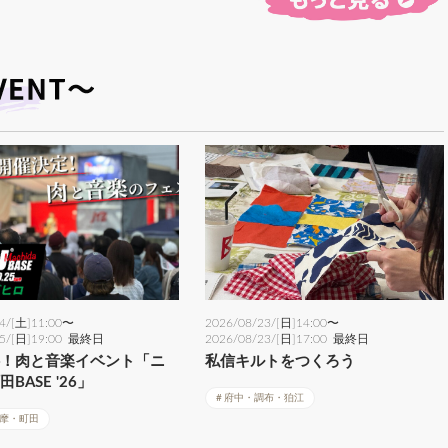
4/[土]
11:00〜
2026/08/23/[日]
14:00〜
5/[日]
19:00
最終日
2026/08/23/[日]
17:00
最終日
料！肉と音楽イベント「ニ
私信キルトをつくろう
BASE '26」
府中・調布・狛江
摩・町田