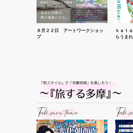
８月２２日 アートワークショッ
ｋａｔ
プ
らうま