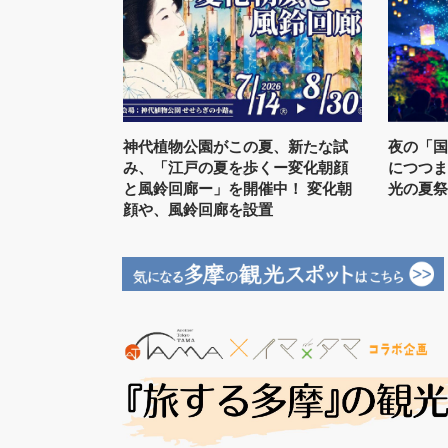
神代植物公園がこの夏、新たな試
夜の「
み、「江戸の夏を歩くー変化朝顔
につつま
と風鈴回廊ー」を開催中！ 変化朝
光の夏
顔や、風鈴回廊を設置