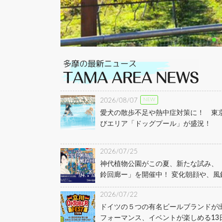
NEW
2026/08/07
愛犬の散歩不足や熱中症対策に！ 東
びエリア「ドッグプール」が盛況！
2026/07/25
神代植物公園がこの夏、新たな試み、
鈴回廊ー」を開催中！ 変化朝顔や、風
2026/07/22
ドイツの５つの有名ビールブランドが
フォーマンス、イベントが楽しめる13