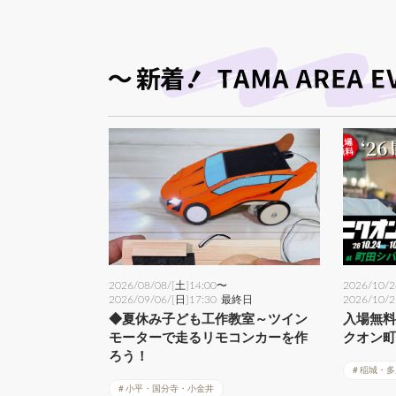
2026/08/08/[土]
14:00〜
2026/10/2
2026/09/06/[日]
17:30
最終日
2026/10/2
◆夏休み子ども工作教室～ツイン
入場無
モーターで走るリモコンカーを作
クオン町田
ろう！
稲城・多
小平・国分寺・小金井