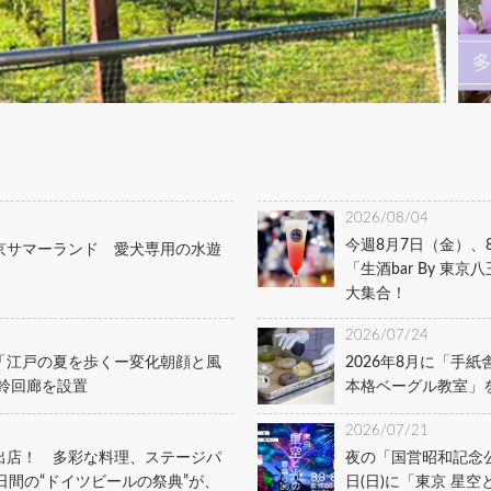
2026/08/04
今週8月7日（金）、
京サマーランド 愛犬専用の水遊
「生酒bar By 
大集合！
2026/07/24
「江戸の夏を歩くー変化朝顔と風
2026年8月に「手
鈴回廊を設置
本格ベーグル教室」
2026/07/21
出店！ 多彩な料理、ステージパ
夜の「国営昭和記念公
日間の“ドイツビールの祭典”が、
日(日)に「東京 星