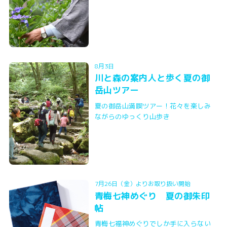
8月3日
川と森の案内人と歩く夏の御
岳山ツアー
夏の御岳山満喫ツアー！花々を楽しみ
ながらのゆっくり山歩き
7月26日（金）よりお取り扱い開始
青梅七神めぐり 夏の御朱印
帖
青梅七福神めぐりでしか手に入らない