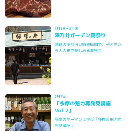
8月1日～8月末
澤乃井ガーデン夏祭り
酒蔵の渓谷沿い絶景庭園で、子どもか
ら大人まで楽しめる夏祭り
8月7日
「多摩の魅力再発見講座
Vol.2」
多摩のキーマンに学ぶ「多摩の魅力再
発見講座」