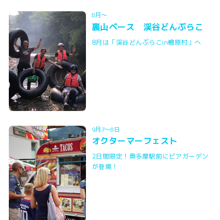
8月～
裏山ベース 渓谷どんぶらこ
8月は「渓谷どんぶらこin檜原村」へ
9月7～8日
オクターマーフェスト
2日間限定！奥多摩駅前にビアガーデン
が登場！