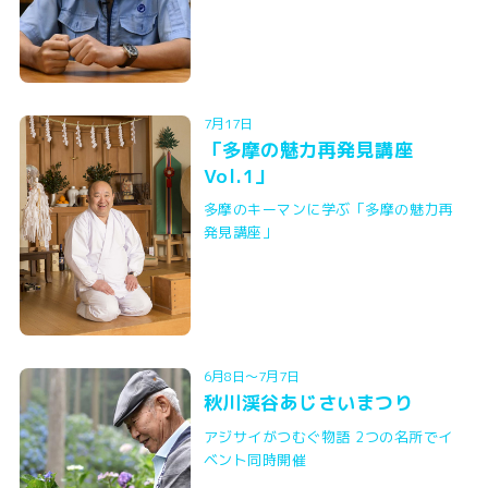
7月17日
「多摩の魅力再発見講座
Vol.1」
多摩のキーマンに学ぶ「多摩の魅力再
発見講座」
6月8日～7月7日
秋川渓谷あじさいまつり
アジサイがつむぐ物語 2つの名所でイ
ベント同時開催