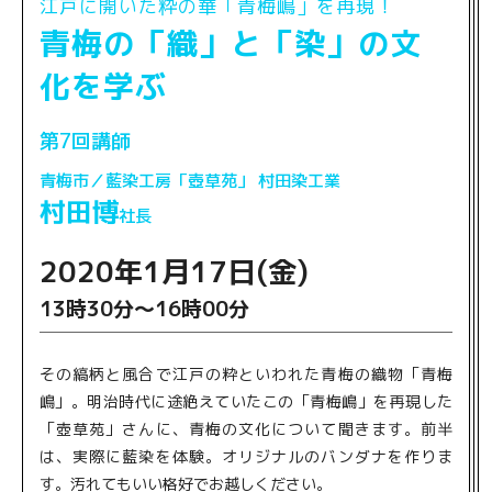
江戸に開いた粋の華「青梅嶋」を再現！
青梅の「織」と「染」の文
化を学ぶ
第7回講師
青梅市／藍染工房「壺草苑」 村田染工業
村田博
社長
2020年1月17日(金)
13時30分～16時00分
その縞柄と風合で江戸の粋といわれた青梅の織物「青梅
嶋」。明治時代に途絶えていたこの「青梅嶋」を再現した
「壺草苑」さんに、青梅の文化について聞きます。前半
は、実際に藍染を体験。オリジナルのバンダナを作りま
す。汚れてもいい格好でお越しください。