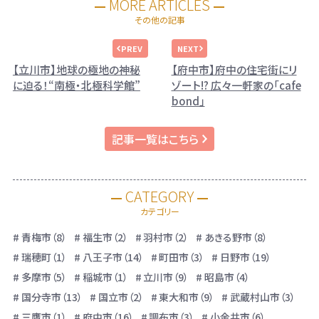
MORE ARTICLES
その他の記事
【立川市】地球の極地の神秘
【府中市】府中の住宅街にリ
に迫る！“南極・北極科学館”
ゾート!? 広々一軒家の「cafe
bond」
記事一覧はこちら
CATEGORY
カテゴリー
青梅市（8）
福生市（2）
羽村市（2）
あきる野市（8）
瑞穂町（1）
八王子市（14）
町田市（3）
日野市（19）
多摩市（5）
稲城市（1）
立川市（9）
昭島市（4）
国分寺市（13）
国立市（2）
東大和市（9）
武蔵村山市（3）
三鷹市（1）
府中市（16）
調布市（3）
小金井市（6）