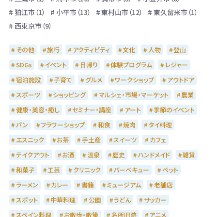
狛江市（1）
小平市（13）
東村山市（12）
東久留米市（1）
西東京市（9）
その他
旅行
アクティビティ
文化
人物
登山
SDGs
イベント
日帰り
体験プログラム
レジャー
宿泊施設
子育て
グルメ
ワークショップ
アウトドア
スポーツ
ショッピング
マルシェ・市場・マーケット
農業
健康・美容・癒し
セミナー・講座
アート
季節のイベント
パン
フラワーショップ
和食
焼肉
タイ料理
エスニック
お茶
手土産
スイーツ
カフェ
テイクアウト
お酒
温泉
歴史
ハンドメイド
雑貨
和菓子
工芸
クリニック
バーベキュー
ペット
ラーメン
カレー
書籍
ミュージアム
老舗店
スポット
中華料理
公園
うどん
サッカー
スペイン料理
お散歩・散策
名所旧跡
アニメ