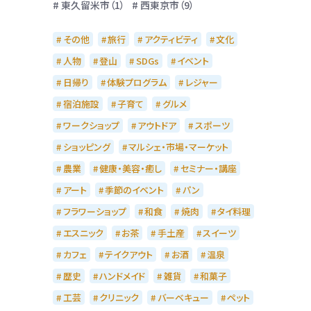
東久留米市（1）
西東京市（9）
その他
旅行
アクティビティ
文化
人物
登山
SDGs
イベント
日帰り
体験プログラム
レジャー
宿泊施設
子育て
グルメ
ワークショップ
アウトドア
スポーツ
ショッピング
マルシェ・市場・マーケット
農業
健康・美容・癒し
セミナー・講座
アート
季節のイベント
パン
フラワーショップ
和食
焼肉
タイ料理
エスニック
お茶
手土産
スイーツ
カフェ
テイクアウト
お酒
温泉
歴史
ハンドメイド
雑貨
和菓子
工芸
クリニック
バーベキュー
ペット