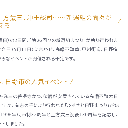
、土方歳三、沖田総司……新選組の面々が
える
日曜日）の2日間、「第26回ひの新選組まつり」が執り行われま
命日（5月11日）に合わせ、高幡不動尊、甲州街道、日野宿
いろなイベントが開催される予定です。
る、日野市の人気イベント
）、土方歳三の菩提寺かつ、位牌が安置されている高幡不動大日
として、有志の手により行われた「ふるさと日野まつり」が始
1998年）、市制35周年と土方歳三没後130周年を記念し、
トしました。