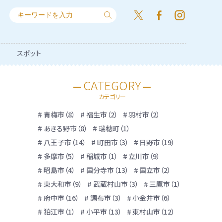
スポット
CATEGORY
カテゴリー
青梅市（8）
福生市（2）
羽村市（2）
あきる野市（8）
瑞穂町（1）
八王子市（14）
町田市（3）
日野市（19）
多摩市（5）
稲城市（1）
立川市（9）
昭島市（4）
国分寺市（13）
国立市（2）
東大和市（9）
武蔵村山市（3）
三鷹市（1）
府中市（16）
調布市（3）
小金井市（6）
狛江市（1）
小平市（13）
東村山市（12）