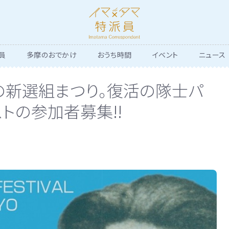
員
多摩のおでかけ
おうち時間
イベント
ニュース
ひの新選組まつり。復活の隊士パ
トの参加者募集!!