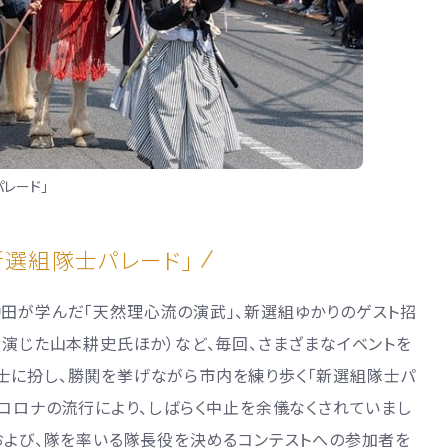
レード」
新選組隊士パレード」
沖田が学んだ「天然理心流の演武」、新選組ゆかりのゲスト招
を演じた山本耕史氏ほか）など、毎回、さまざまなイベントを
士に扮し、勝鬨を挙げながら市内を練り歩く「新選組隊士パ
型コロナの流行により、しばらく中止を余儀なくされていまし
および、隊を率いる隊長役を決めるコンテストへの参加者を