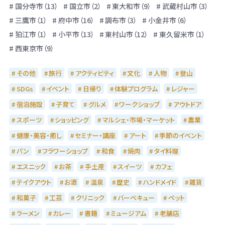
国分寺市（13）
国立市（2）
東大和市（9）
武蔵村山市（3）
三鷹市（1）
府中市（16）
調布市（3）
小金井市（6）
狛江市（1）
小平市（13）
東村山市（12）
東久留米市（1）
西東京市（9）
その他
旅行
アクティビティ
文化
人物
登山
SDGs
イベント
日帰り
体験プログラム
レジャー
宿泊施設
子育て
グルメ
ワークショップ
アウトドア
スポーツ
ショッピング
マルシェ・市場・マーケット
農業
健康・美容・癒し
セミナー・講座
アート
季節のイベント
パン
フラワーショップ
和食
焼肉
タイ料理
エスニック
お茶
手土産
スイーツ
カフェ
テイクアウト
お酒
温泉
歴史
ハンドメイド
雑貨
和菓子
工芸
クリニック
バーベキュー
ペット
ラーメン
カレー
書籍
ミュージアム
老舗店