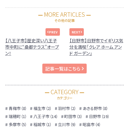
MORE ARTICLES
その他の記事
【八王子市】歴史深い八王子
【日野市】日野市でイギリス気
市中町に“桑都テラス”オープ
分を満喫「クレア ホーム アン
ン！
ド ガーデン」
記事一覧はこちら
CATEGORY
カテゴリー
青梅市（8）
福生市（2）
羽村市（2）
あきる野市（8）
瑞穂町（1）
八王子市（14）
町田市（3）
日野市（19）
多摩市（5）
稲城市（1）
立川市（9）
昭島市（4）