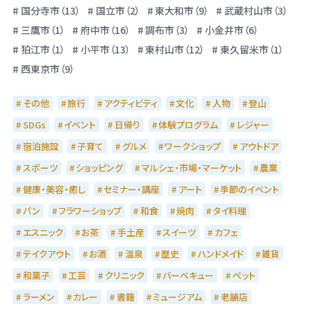
国分寺市（13）
国立市（2）
東大和市（9）
武蔵村山市（3）
三鷹市（1）
府中市（16）
調布市（3）
小金井市（6）
狛江市（1）
小平市（13）
東村山市（12）
東久留米市（1）
西東京市（9）
その他
旅行
アクティビティ
文化
人物
登山
SDGs
イベント
日帰り
体験プログラム
レジャー
宿泊施設
子育て
グルメ
ワークショップ
アウトドア
スポーツ
ショッピング
マルシェ・市場・マーケット
農業
健康・美容・癒し
セミナー・講座
アート
季節のイベント
パン
フラワーショップ
和食
焼肉
タイ料理
エスニック
お茶
手土産
スイーツ
カフェ
テイクアウト
お酒
温泉
歴史
ハンドメイド
雑貨
和菓子
工芸
クリニック
バーベキュー
ペット
ラーメン
カレー
書籍
ミュージアム
老舗店