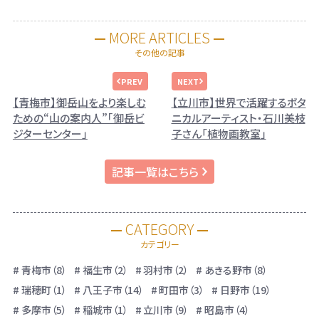
MORE ARTICLES
その他の記事
【青梅市】御岳山をより楽しむ
【立川市】世界で活躍するボタ
ための“山の案内人”｢御岳ビ
ニカルアーティスト・石川美枝
ジターセンター」
子さん「植物画教室」
記事一覧はこちら
CATEGORY
カテゴリー
青梅市（8）
福生市（2）
羽村市（2）
あきる野市（8）
瑞穂町（1）
八王子市（14）
町田市（3）
日野市（19）
多摩市（5）
稲城市（1）
立川市（9）
昭島市（4）