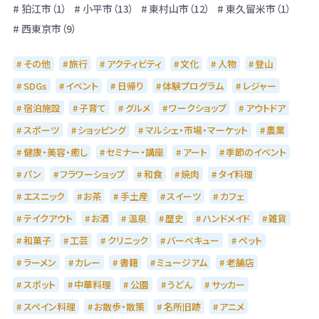
狛江市（1）
小平市（13）
東村山市（12）
東久留米市（1）
西東京市（9）
その他
旅行
アクティビティ
文化
人物
登山
SDGs
イベント
日帰り
体験プログラム
レジャー
宿泊施設
子育て
グルメ
ワークショップ
アウトドア
スポーツ
ショッピング
マルシェ・市場・マーケット
農業
健康・美容・癒し
セミナー・講座
アート
季節のイベント
パン
フラワーショップ
和食
焼肉
タイ料理
エスニック
お茶
手土産
スイーツ
カフェ
テイクアウト
お酒
温泉
歴史
ハンドメイド
雑貨
和菓子
工芸
クリニック
バーベキュー
ペット
ラーメン
カレー
書籍
ミュージアム
老舗店
スポット
中華料理
公園
うどん
サッカー
スペイン料理
お散歩・散策
名所旧跡
アニメ