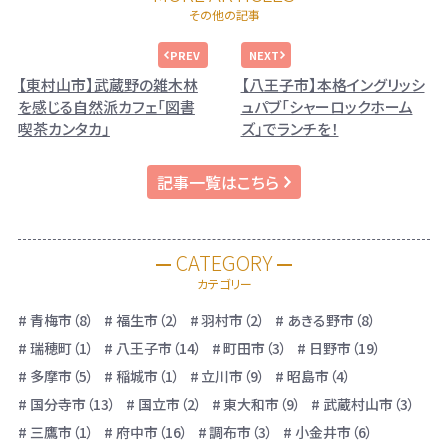
その他の記事
【東村山市】武蔵野の雑木林
【八王子市】本格イングリッシ
を感じる自然派カフェ「図書
ュパブ「シャーロックホーム
喫茶カンタカ」
ズ」でランチを！
記事一覧はこちら
CATEGORY
カテゴリー
青梅市（8）
福生市（2）
羽村市（2）
あきる野市（8）
瑞穂町（1）
八王子市（14）
町田市（3）
日野市（19）
多摩市（5）
稲城市（1）
立川市（9）
昭島市（4）
国分寺市（13）
国立市（2）
東大和市（9）
武蔵村山市（3）
三鷹市（1）
府中市（16）
調布市（3）
小金井市（6）