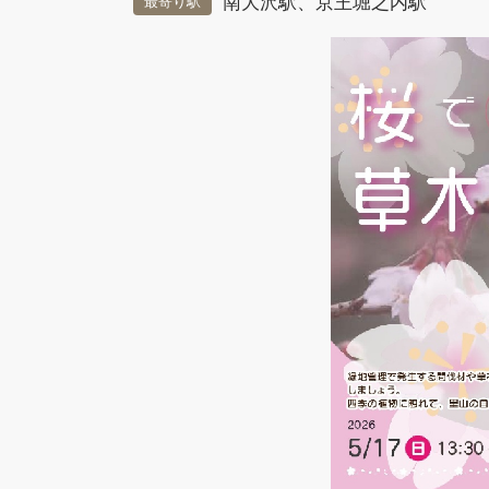
南大沢駅
、京王堀之内駅
最寄り駅