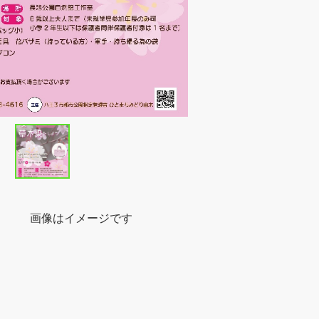
ージです
ト