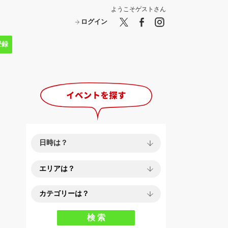
ようこそ
ゲスト
さん
ログイン
登録
検 索