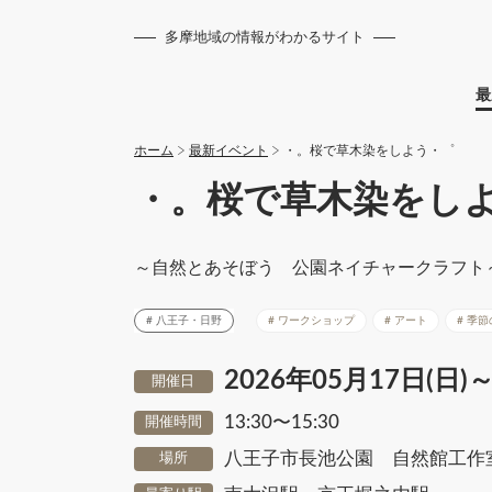
多摩地域の情報がわかるサイト
最
ホーム
最新イベント
・。桜で草木染をしよう・゜
・。桜で草木染をし
～自然とあそぼう 公園ネイチャークラフト
八王子・日野
ワークショップ
アート
季節
2026年05月17日(日)～
開催日
13:30〜15:30
開催時間
八王子市長池公園 自然館工作
場所