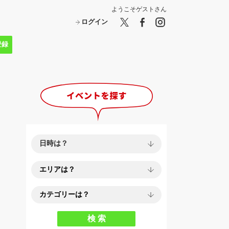
ようこそ
ゲスト
さん
ログイン
登録
検 索