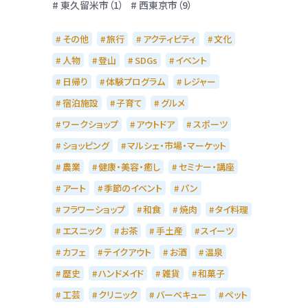
東久留米市（1）
西東京市（9）
その他
旅行
アクティビティ
文化
人物
登山
SDGs
イベント
日帰り
体験プログラム
レジャー
宿泊施設
子育て
グルメ
ワークショップ
アウトドア
スポーツ
ショッピング
マルシェ・市場・マーケット
農業
健康・美容・癒し
セミナー・講座
アート
季節のイベント
パン
フラワーショップ
和食
焼肉
タイ料理
エスニック
お茶
手土産
スイーツ
カフェ
テイクアウト
お酒
温泉
歴史
ハンドメイド
雑貨
和菓子
工芸
クリニック
バーベキュー
ペット