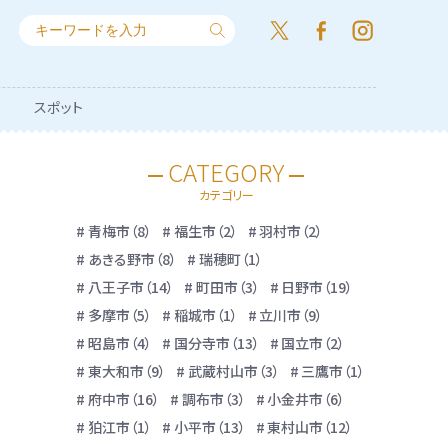
スポット
CATEGORY
カテゴリー
青梅市（8）
福生市（2）
羽村市（2）
あきる野市（8）
瑞穂町（1）
八王子市（14）
町田市（3）
日野市（19）
多摩市（5）
稲城市（1）
立川市（9）
昭島市（4）
国分寺市（13）
国立市（2）
東大和市（9）
武蔵村山市（3）
三鷹市（1）
府中市（16）
調布市（3）
小金井市（6）
狛江市（1）
小平市（13）
東村山市（12）