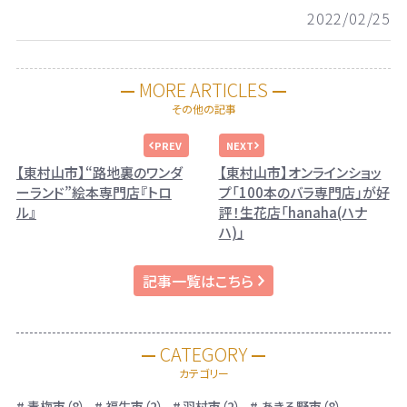
2022/02/25
MORE ARTICLES
その他の記事
【東村山市】“路地裏のワンダ
【東村山市】オンラインショッ
ーランド”絵本専門店『トロ
プ「100本のバラ専門店」が好
ル』
評！生花店「hanaha(ハナ
ハ)」
記事一覧はこちら
CATEGORY
カテゴリー
青梅市（8）
福生市（2）
羽村市（2）
あきる野市（8）