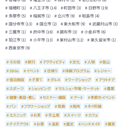
瑞穂町（1）
八王子市（14）
町田市（3）
日野市（19）
多摩市（5）
稲城市（1）
立川市（9）
昭島市（4）
国分寺市（13）
国立市（2）
東大和市（9）
武蔵村山市（3）
三鷹市（1）
府中市（16）
調布市（3）
小金井市（6）
狛江市（1）
小平市（13）
東村山市（12）
東久留米市（1）
西東京市（9）
その他
旅行
アクティビティ
文化
人物
登山
SDGs
イベント
日帰り
体験プログラム
レジャー
宿泊施設
子育て
グルメ
ワークショップ
アウトドア
スポーツ
ショッピング
マルシェ・市場・マーケット
農業
健康・美容・癒し
セミナー・講座
アート
季節のイベント
パン
フラワーショップ
和食
焼肉
タイ料理
エスニック
お茶
手土産
スイーツ
カフェ
テイクアウト
お酒
温泉
歴史
ハンドメイド
雑貨