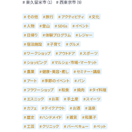
東久留米市（1）
西東京市（9）
その他
旅行
アクティビティ
文化
人物
登山
SDGs
イベント
日帰り
体験プログラム
レジャー
宿泊施設
子育て
グルメ
ワークショップ
アウトドア
スポーツ
ショッピング
マルシェ・市場・マーケット
農業
健康・美容・癒し
セミナー・講座
アート
季節のイベント
パン
フラワーショップ
和食
焼肉
タイ料理
エスニック
お茶
手土産
スイーツ
カフェ
テイクアウト
お酒
温泉
歴史
ハンドメイド
雑貨
和菓子
工芸
クリニック
バーベキュー
ペット