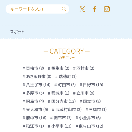
スポット
CATEGORY
カテゴリー
青梅市（8）
福生市（2）
羽村市（2）
あきる野市（8）
瑞穂町（1）
八王子市（14）
町田市（3）
日野市（19）
多摩市（5）
稲城市（1）
立川市（9）
昭島市（4）
国分寺市（13）
国立市（2）
東大和市（9）
武蔵村山市（3）
三鷹市（1）
府中市（16）
調布市（3）
小金井市（6）
狛江市（1）
小平市（13）
東村山市（12）