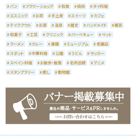
パン
フラワーショップ
和食
焼肉
タイ料理
エスニック
お茶
手土産
スイーツ
カフェ
テイクアウト
お酒
温泉
歴史
ハンドメイド
雑貨
和菓子
工芸
クリニック
バーベキュー
ペット
ラーメン
カレー
書籍
ミュージアム
老舗店
スポット
中華料理
公園
うどん
サッカー
スペイン料理
お散歩・散策
名所旧跡
アニメ
スタンプラリー
癒し
動物園