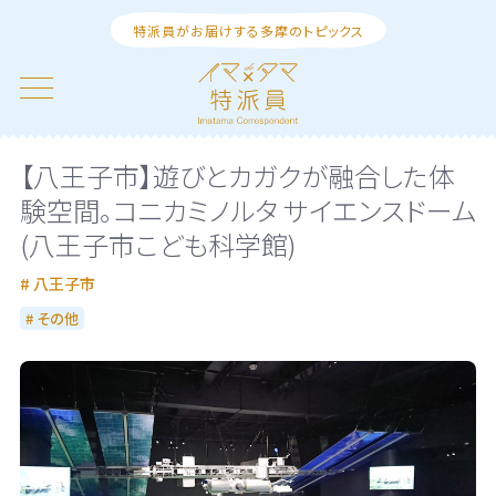
特派員がお届けする多摩のトピックス
【八王子市】遊びとカガクが融合した体
験空間。コニカミノルタ サイエンスドーム
(八王子市こども科学館)
八王子市
その他