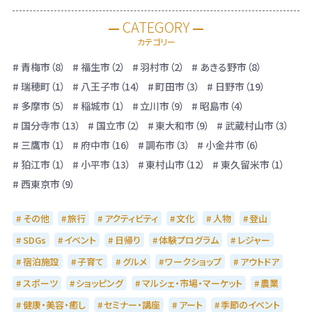
CATEGORY
カテゴリー
青梅市（8）
福生市（2）
羽村市（2）
あきる野市（8）
瑞穂町（1）
八王子市（14）
町田市（3）
日野市（19）
多摩市（5）
稲城市（1）
立川市（9）
昭島市（4）
国分寺市（13）
国立市（2）
東大和市（9）
武蔵村山市（3）
三鷹市（1）
府中市（16）
調布市（3）
小金井市（6）
狛江市（1）
小平市（13）
東村山市（12）
東久留米市（1）
西東京市（9）
その他
旅行
アクティビティ
文化
人物
登山
SDGs
イベント
日帰り
体験プログラム
レジャー
宿泊施設
子育て
グルメ
ワークショップ
アウトドア
スポーツ
ショッピング
マルシェ・市場・マーケット
農業
健康・美容・癒し
セミナー・講座
アート
季節のイベント