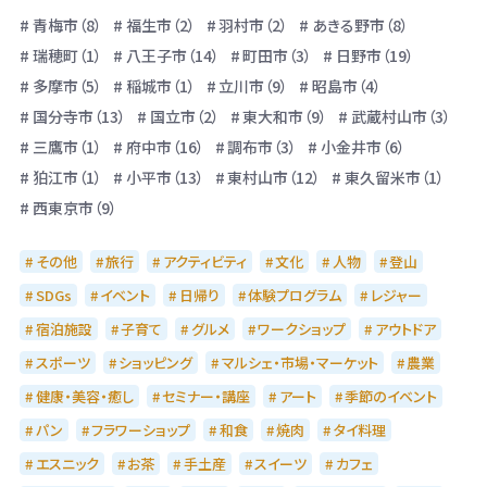
青梅市（8）
福生市（2）
羽村市（2）
あきる野市（8）
瑞穂町（1）
八王子市（14）
町田市（3）
日野市（19）
多摩市（5）
稲城市（1）
立川市（9）
昭島市（4）
国分寺市（13）
国立市（2）
東大和市（9）
武蔵村山市（3）
三鷹市（1）
府中市（16）
調布市（3）
小金井市（6）
狛江市（1）
小平市（13）
東村山市（12）
東久留米市（1）
西東京市（9）
その他
旅行
アクティビティ
文化
人物
登山
SDGs
イベント
日帰り
体験プログラム
レジャー
宿泊施設
子育て
グルメ
ワークショップ
アウトドア
スポーツ
ショッピング
マルシェ・市場・マーケット
農業
健康・美容・癒し
セミナー・講座
アート
季節のイベント
パン
フラワーショップ
和食
焼肉
タイ料理
エスニック
お茶
手土産
スイーツ
カフェ