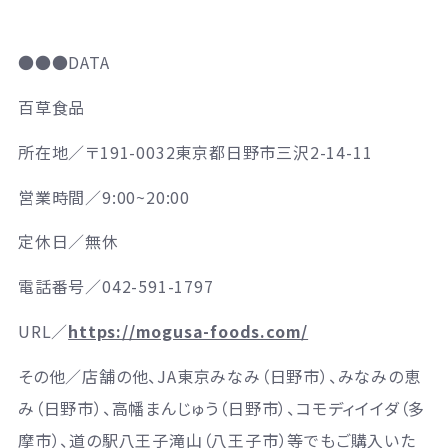
●●●
DATA
百草食品
所在地／
〒191-0032東京都日野市三沢2-14-11
営業時間／
9:00~20:00
定休日／無休
電話番号／
042-591-1797
URL／
https://mogusa-foods.com/
その他／
店舗の他、JA東京みなみ（日野市）、みなみの恵
み（日野市）、高幡まんじゅう（日野市）、コモディイイダ（多
摩市）、道の駅八王子滝山（八王子市）等でもご購入いた