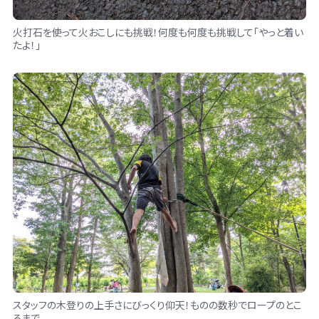
火打石を使って火おこしにも挑戦！何度も何度も挑戦して「やっと着い
たよ！」
スタッフの木登りの上手さにびっくり仰天！ものの数秒でロープのとこ
ろまで。