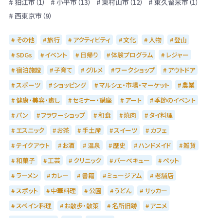
狛江市（1）
小平市（13）
東村山市（12）
東久留米市（1）
西東京市（9）
その他
旅行
アクティビティ
文化
人物
登山
SDGs
イベント
日帰り
体験プログラム
レジャー
宿泊施設
子育て
グルメ
ワークショップ
アウトドア
スポーツ
ショッピング
マルシェ・市場・マーケット
農業
健康・美容・癒し
セミナー・講座
アート
季節のイベント
パン
フラワーショップ
和食
焼肉
タイ料理
エスニック
お茶
手土産
スイーツ
カフェ
テイクアウト
お酒
温泉
歴史
ハンドメイド
雑貨
和菓子
工芸
クリニック
バーベキュー
ペット
ラーメン
カレー
書籍
ミュージアム
老舗店
スポット
中華料理
公園
うどん
サッカー
スペイン料理
お散歩・散策
名所旧跡
アニメ