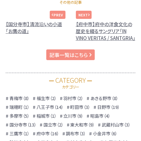
その他の記事
【国分寺市】清流沿いの小道
【府中市】府中の洋食文化の
「お鷹の道」
歴史を綴るサングリア「IN
VINO VERITAS / SANTGRIA」
記事一覧はこちら
CATEGORY
カテゴリー
青梅市（8）
福生市（2）
羽村市（2）
あきる野市（8）
瑞穂町（1）
八王子市（14）
町田市（3）
日野市（19）
多摩市（5）
稲城市（1）
立川市（9）
昭島市（4）
国分寺市（13）
国立市（2）
東大和市（9）
武蔵村山市（3）
三鷹市（1）
府中市（16）
調布市（3）
小金井市（6）