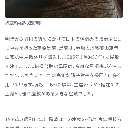
綱島家内部の囲炉裏
明治から昭和の初めにかけて日本の経済界の政治家とし
て重責を担った髙橋是清。是清は、赤坂の丹波篠山藩青
山家の中屋敷跡地を購入し、1902年（明治35年）に屋敷
を建てました。総栂普請の母屋は、複雑な屋根構成をもっ
ており、また当時としては高価な硝子障子を縁回りに多く
用いています。赤坂にあった頃は、主屋のほか３階建ての
土蔵や、離れ座敷がある大きな屋敷でした。
1936年（昭和11年）、是清はこの建物の2階で青年将校ら