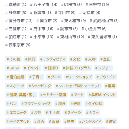
瑞穂町（1）
八王子市（14）
町田市（3）
日野市（19）
多摩市（5）
稲城市（1）
立川市（9）
昭島市（4）
国分寺市（13）
国立市（2）
東大和市（9）
武蔵村山市（3）
三鷹市（1）
府中市（16）
調布市（3）
小金井市（6）
狛江市（1）
小平市（13）
東村山市（12）
東久留米市（1）
西東京市（9）
その他
旅行
アクティビティ
文化
人物
登山
SDGs
イベント
日帰り
体験プログラム
レジャー
宿泊施設
子育て
グルメ
ワークショップ
アウトドア
スポーツ
ショッピング
マルシェ・市場・マーケット
農業
健康・美容・癒し
セミナー・講座
アート
季節のイベント
パン
フラワーショップ
和食
焼肉
タイ料理
エスニック
お茶
手土産
スイーツ
カフェ
テイクアウト
お酒
温泉
歴史
ハンドメイド
雑貨