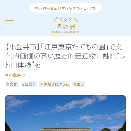
特派員がお届けする多摩のトピックス
【小金井市】「江戸東京たてもの園」で文
化的価値の高い歴史的建造物に触れ“レ
トロ体験”を
小金井市
文化
日帰り
体験プログラム
歴史