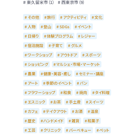
東久留米市（1）
西東京市（9）
その他
旅行
アクティビティ
文化
人物
登山
SDGs
イベント
日帰り
体験プログラム
レジャー
宿泊施設
子育て
グルメ
ワークショップ
アウトドア
スポーツ
ショッピング
マルシェ・市場・マーケット
農業
健康・美容・癒し
セミナー・講座
アート
季節のイベント
パン
フラワーショップ
和食
焼肉
タイ料理
エスニック
お茶
手土産
スイーツ
カフェ
テイクアウト
お酒
温泉
歴史
ハンドメイド
雑貨
和菓子
工芸
クリニック
バーベキュー
ペット