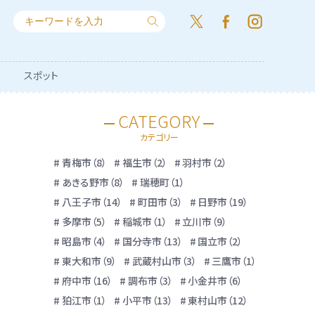
スポット
CATEGORY
カテゴリー
青梅市（8）
福生市（2）
羽村市（2）
あきる野市（8）
瑞穂町（1）
八王子市（14）
町田市（3）
日野市（19）
多摩市（5）
稲城市（1）
立川市（9）
昭島市（4）
国分寺市（13）
国立市（2）
東大和市（9）
武蔵村山市（3）
三鷹市（1）
府中市（16）
調布市（3）
小金井市（6）
狛江市（1）
小平市（13）
東村山市（12）