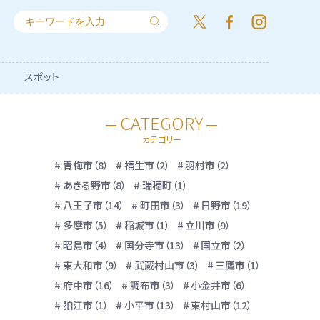
スポット
CATEGORY
カテゴリー
青梅市（8）
福生市（2）
羽村市（2）
あきる野市（8）
瑞穂町（1）
八王子市（14）
町田市（3）
日野市（19）
多摩市（5）
稲城市（1）
立川市（9）
昭島市（4）
国分寺市（13）
国立市（2）
東大和市（9）
武蔵村山市（3）
三鷹市（1）
府中市（16）
調布市（3）
小金井市（6）
狛江市（1）
小平市（13）
東村山市（12）