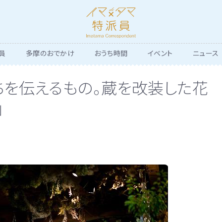
員
多摩のおでかけ
おうち時間
イベント
ニュース
ちを伝えるもの。蔵を改装した花
」