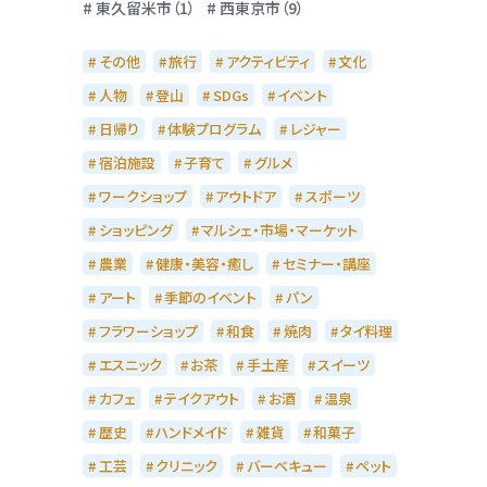
東久留米市（1）
西東京市（9）
その他
旅行
アクティビティ
文化
人物
登山
SDGs
イベント
日帰り
体験プログラム
レジャー
宿泊施設
子育て
グルメ
ワークショップ
アウトドア
スポーツ
ショッピング
マルシェ・市場・マーケット
農業
健康・美容・癒し
セミナー・講座
アート
季節のイベント
パン
フラワーショップ
和食
焼肉
タイ料理
エスニック
お茶
手土産
スイーツ
カフェ
テイクアウト
お酒
温泉
歴史
ハンドメイド
雑貨
和菓子
工芸
クリニック
バーベキュー
ペット