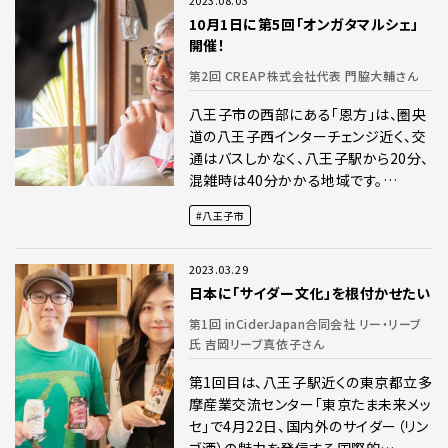
2023.08.03
10月1日に第5回「オンガタマルシェ」
開催！
第2回 CREAP株式会社代表 門脇大輔さん
八王子市の西部にある「恩方」は、圏央
道の八王子西インターチェンジ近く、交
通はバスしかなく、八王子駅から20分、
混雑時は40分かかる地域です。…
八王子市
2023.03.29
日本に「サイダー文化」を根付かせたい
第1回 inCiderJapan合同会社 リー・リーブ
氏 吉岡リーブ真依子さん
第1回目は、八王子駅近くの東京都立多
摩産業交流センター「東京たま未来メッ
セ」で4月22日、国内外のサイダー（リン
ゴ酒）の魅力を発信する国際的…