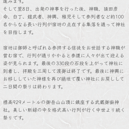
進みます。
そして翌8日、出発の神事を行った後、神職、猿田彦
命、白丁、鎧武者、神輿、稚児そして参列者など約100
名からなる長い行列が宿坊の点在する集落を通って神社
を目指します。
宿坊は御師と呼ばれる参拝する信徒をお世話する神職が
営む宿で、行列が通りかかると参道に人々が出て迎える
姿が見られます。最後の330段の石段を上がって神社に
到着し、拝殿を三周して渡御は終了です。最後に神輿に
お移ししていた神様を再び絹垣で覆い神社にお戻しして
二日間の祭りは終わります。
標高929メートルの御岳山山頂に鎮座する武蔵御嶽神
社。美しい新緑の中を格式高い行列が行く中世より続く
祭りです。