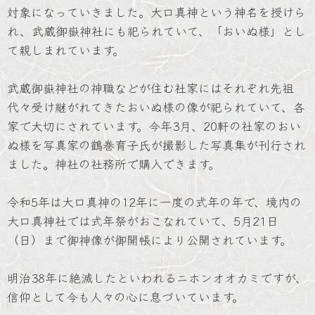
対象になっていきました。大口真神という神名を授けら
れ、武蔵御嶽神社にも祀られていて、「おいぬ様」とし
て親しまれています。
武蔵御嶽神社の神職などが住む社家にはそれぞれ先祖
代々受け継がれてきたおいぬ様の像が祀られていて、各
家で大切にされています。今年3月、20軒の社家のおい
ぬ様を写真家の鶴巻育子氏が撮影した写真集が刊行され
ました。神社の社務所で購入できます。
令和5年は大口真神の12年に一度の式年の年で、境内の
大口真神社では式年祭がおこなれていて、5月21日
（日）まで御神像が御開帳により公開されています。
明治38年に絶滅したといわれるニホンオオカミですが、
信仰として今も人々の心に息づいています。