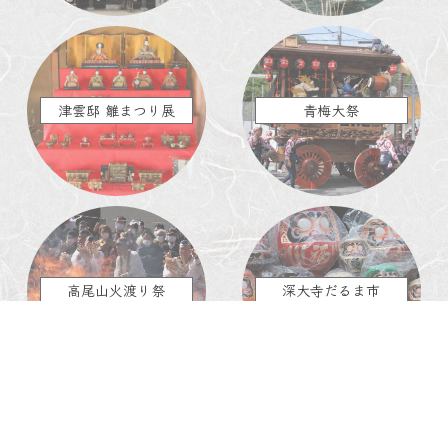
津雲邸 雛まつり展
青梅大祭
高尾山火渡り祭
深大寺だるま市
多摩の歳事記TOPに戻る→