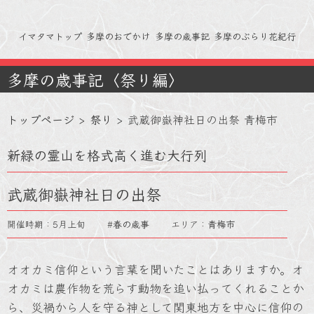
イマタマトップ
多摩のおでかけ
多摩の歳事記
多摩のぶらり花紀行
多摩の歳事記〈祭り編〉
トップページ
>
祭り
>
武蔵御嶽神社日の出祭 青梅市
新緑の霊山を格式高く進む大行列
武蔵御嶽神社日の出祭
開催時期：5月上旬 #
春の歳事
エリア：
青梅市
オオカミ信仰という言葉を聞いたことはありますか。オ
オカミは農作物を荒らす動物を追い払ってくれることか
ら、災禍から人を守る神として関東地方を中心に信仰の