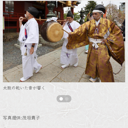
太鼓の乾いた音が響く
写真提供:茂垣貴子