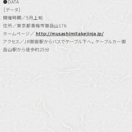
●DATA
［データ］
開催時期／5月上旬
住所／東京都青梅市御岳山176
ホームページ／
http://musashimitakejinja.jp/
アクセス／JR御嶽駅からバスでケーブル下へ。 ケーブルカー御
岳山駅から徒歩約25分