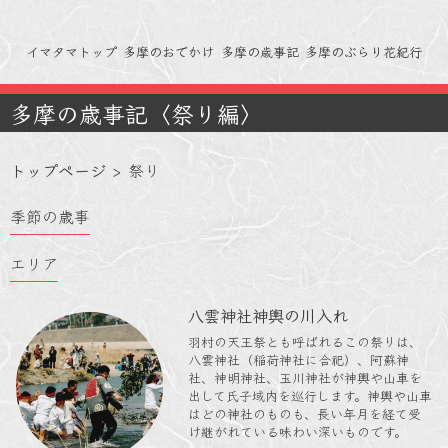
イマタマトップ
多摩のおでかけ
多摩の歳事記
多摩のぶらり花紀行
多摩の歳事記〈祭り編〉
トップページ
>
祭り
季節の歳事
エリア
八雲神社神輿の川入れ
羽村の天王祭とも呼ばれるこの祭りは、
八雲神社（稲荷神社に合祀）、阿蘇神
社、神明神社、玉川神社が神輿や山車を
出して氏子域内を巡行します。神輿や山車
はどの神社のものも、長い年月を経て受
け継がれている味わい深いものです。