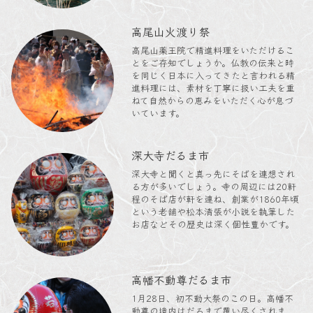
高尾山火渡り祭
高尾山薬王院で精進料理をいただけるこ
とをご存知でしょうか。仏教の伝来と時
を同じく日本に入ってきたと言われる精
進料理には、素材を丁寧に扱い工夫を重
ねて自然からの恵みをいただく心が息づ
いています。
深大寺だるま市
深大寺と聞くと真っ先にそばを連想され
る方が多いでしょう。寺の周辺には20軒
程のそば店が軒を連ね、創業が1860年頃
という老舗や松本清張が小説を執筆した
お店などその歴史は深く個性豊かです。
高幡不動尊だるま市
1月28日、初不動大祭のこの日。高幡不
動尊の境内はだるまで覆い尽くされま