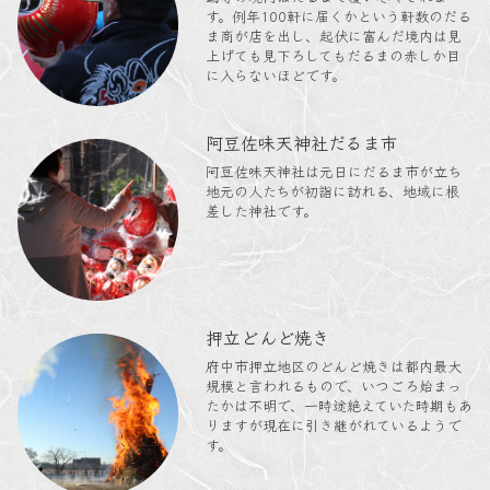
す。例年100軒に届くかという軒数のだる
ま商が店を出し、起伏に富んだ境内は見
上げても見下ろしてもだるまの赤しか目
に入らないほどです。
阿豆佐味天神社だるま市
阿豆佐味天神社は元日にだるま市が立ち
地元の人たちが初詣に訪れる、地域に根
差した神社です。
押立どんど焼き
府中市押立地区のどんど焼きは都内最大
規模と言われるもので、いつごろ始まっ
たかは不明で、一時途絶えていた時期もあ
りますが現在に引き継がれているようで
す。