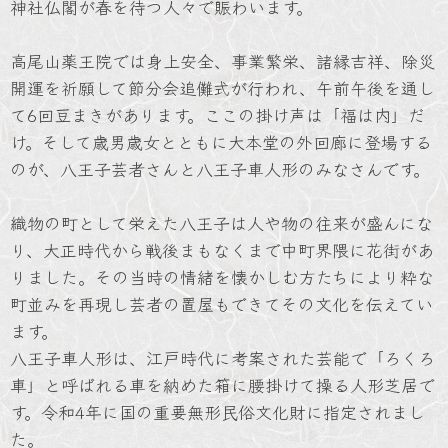
神社仏閣が春を待つ人々で賑わいます。
高尾山薬王院では身上安全、事業繁栄、諸縁吉祥、除災
開運を祈願して節分会追儺式が行われ、午前午後を通し
て6回豆まきがあります。ここの掛け声は「福は内」だ
け。そして歳男歳女とともに大本堂の外回廊に登場する
のが、八王子芸者さんと八王子車人形のみなさんです。
織物の町として栄えた八王子は人や物の往来が盛んにな
り、大正時代から戦後まもなくまで中町界隈に花街があ
りました。その当時の情緒を懐かしむ方たちにより粋な
町並みを再現し芸者の置屋もできてその文化を伝えてい
ます。
八王子車人形は、江戸時代に考案された芸能で「ろくろ
車」と呼ばれる車を納めた箱に腰掛けて操る人形芝居で
す。令和4年に国の重要無形民俗文化財に指定されまし
た。