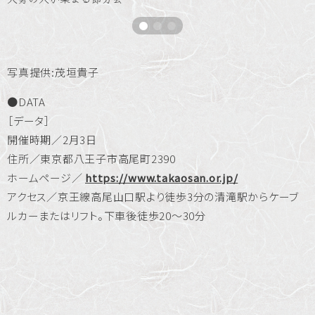
写真提供:茂垣貴子
●DATA
［データ］
開催時期／2月3日
住所／東京都八王子市高尾町2390
ホームページ／
https://www.takaosan.or.jp/
アクセス／京王線高尾山口駅より徒歩3分の清滝駅からケーブ
ルカーまたはリフト。下車後徒歩20～30分