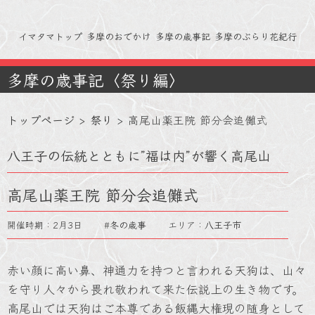
イマタマトップ
多摩のおでかけ
多摩の歳事記
多摩のぶらり花紀行
多摩の歳事記〈祭り編〉
トップページ
>
祭り
>
高尾山薬王院 節分会追儺式
八王子の伝統とともに”福は内”が響く高尾山
高尾山薬王院 節分会追儺式
開催時期：2月3日 #
冬の歳事
エリア：
八王子市
赤い顔に高い鼻、神通力を持つと言われる天狗は、山々
を守り人々から畏れ敬われて来た伝説上の生き物です。
高尾山では天狗はご本尊である飯縄大権現の随身として