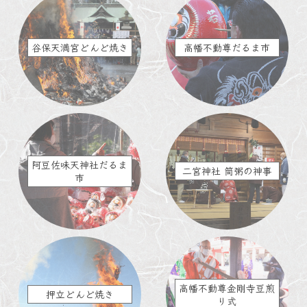
谷保天満宮どんど焼き
高幡不動尊だるま市
阿豆佐味天神社だるま
二宮神社 筒粥の神事
市
高幡不動尊金剛寺豆煎
押立どんど焼き
り式