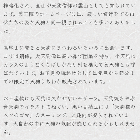
神格化され、全山が天狗信仰の霊山としても知られてい
ます。薬王院のホームページには、厳しい修行をする山
伏たちの姿が天狗と同一視されることも多いとありまし
た。
高尾山に登ると天狗にまつわるいろいろに出会います。
まずは銅像。大天狗像は高い鼻で団扇を持ち、小天狗は
カラスのようなくちばしがあり剣を構えて烏天狗とも呼
ばれています。お正月の縁起物としては元旦から節分ま
での限定で天狗うちわが販売されています。
お土産物にも天狗は欠かせないモチーフ。天狗焼きや赤
青天狗のイラストてぬぐい、黒い甘納豆には「天狗様の
ヘソのゴマ」のネーミング、と趣向が凝らされていま
す。大自然の中に天狗の気配が感じられるかもしれませ
ん。