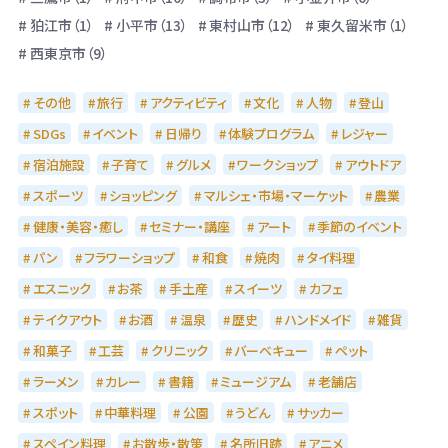
狛江市（1）
小平市（13）
東村山市（12）
東久留米市（1）
西東京市（9）
その他
旅行
アクティビティ
文化
人物
登山
SDGs
イベント
日帰り
体験プログラム
レジャー
宿泊施設
子育て
グルメ
ワークショップ
アウトドア
スポーツ
ショッピング
マルシェ・市場・マーケット
農業
健康・美容・癒し
セミナー・講座
アート
季節のイベント
パン
フラワーショップ
和食
焼肉
タイ料理
エスニック
お茶
手土産
スイーツ
カフェ
テイクアウト
お酒
温泉
歴史
ハンドメイド
雑貨
和菓子
工芸
クリニック
バーベキュー
ペット
ラーメン
カレー
書籍
ミュージアム
老舗店
スポット
中華料理
公園
うどん
サッカー
スペイン料理
お散歩・散策
名所旧跡
アニメ