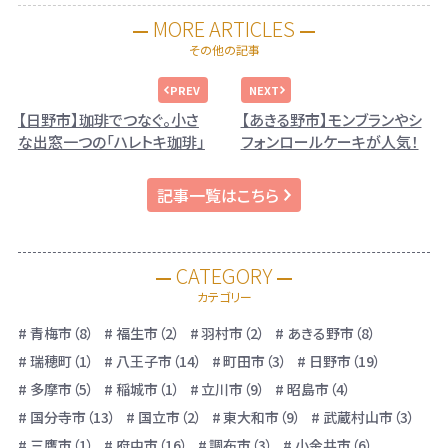
MORE ARTICLES
その他の記事
【日野市】珈琲でつなぐ。小さ
【あきる野市】モンブランやシ
な出窓一つの「ハレトキ珈琲」
フォンロールケーキが人気！
記事一覧はこちら
CATEGORY
カテゴリー
青梅市（8）
福生市（2）
羽村市（2）
あきる野市（8）
瑞穂町（1）
八王子市（14）
町田市（3）
日野市（19）
多摩市（5）
稲城市（1）
立川市（9）
昭島市（4）
国分寺市（13）
国立市（2）
東大和市（9）
武蔵村山市（3）
三鷹市（1）
府中市（16）
調布市（3）
小金井市（6）