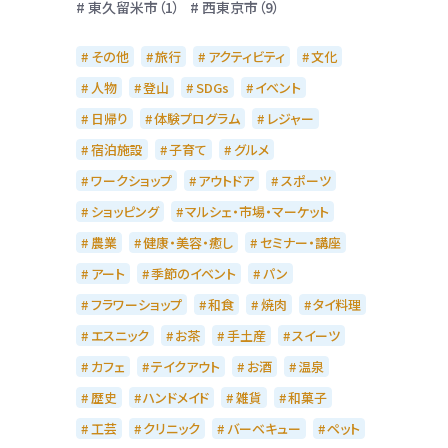
東久留米市（1）
西東京市（9）
その他
旅行
アクティビティ
文化
人物
登山
SDGs
イベント
日帰り
体験プログラム
レジャー
宿泊施設
子育て
グルメ
ワークショップ
アウトドア
スポーツ
ショッピング
マルシェ・市場・マーケット
農業
健康・美容・癒し
セミナー・講座
アート
季節のイベント
パン
フラワーショップ
和食
焼肉
タイ料理
エスニック
お茶
手土産
スイーツ
カフェ
テイクアウト
お酒
温泉
歴史
ハンドメイド
雑貨
和菓子
工芸
クリニック
バーベキュー
ペット