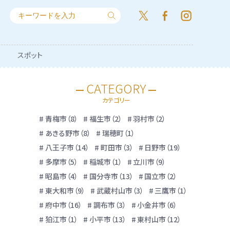
スポット
CATEGORY
カテゴリー
青梅市（8）
福生市（2）
羽村市（2）
あきる野市（8）
瑞穂町（1）
八王子市（14）
町田市（3）
日野市（19）
多摩市（5）
稲城市（1）
立川市（9）
昭島市（4）
国分寺市（13）
国立市（2）
東大和市（9）
武蔵村山市（3）
三鷹市（1）
府中市（16）
調布市（3）
小金井市（6）
狛江市（1）
小平市（13）
東村山市（12）