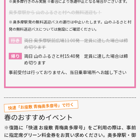
※奥多摩行きのみ実施 ※都合により急遽中止となる場合がございます。
奥多摩駅から 山のふるさと村への無料送迎も！
※奥多摩駅発の無料送迎バスの運行は中止いたします。山のふるさと村
発の無料送迎バスについては施設にご確認ください。
行き
両日 奥多摩駅前広場11:00発 定員に達した場合は締
め切ります
帰り
両日 山のふるさと村15:40発 定員に達した場合は締
め切ります
事前受付は行っておりません、当日乗車場所へお越し下さい
快速「お座敷 青梅奥多摩号」で行く
春のおすすめイベント
※復路に「快速 お座敷 青梅奥多摩号」をご利用の際は、事前
に指定席グリーン料金券をお買い求めください。奥多摩駅・御