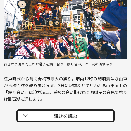
行きかう山車同士がお囃子を競い合う「競り合い」は一見の価値あり
江戸時代から続く青梅市最大の祭り。市内12町の絢爛豪華な山車
が青梅街道を練り歩きます。3日に駅前などで行われる山車同士の
「競り合い」は迫力満点。威勢の良い掛け声とお囃子の音色で祭り
は最高潮に達します。