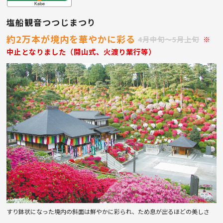
塩船観音つつじまつり
約2万本が境内を華やかに彩る
4月中旬〜5月上旬
※
中止となりました（開山式、火渡り業行等）
すり鉢状になった境内の斜面は鮮やかに彩られ、ため息が出るほどの美しさ