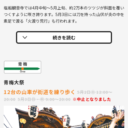
塩船観音寺では4月中旬〜5月上旬、約2万本のツツジが斜面を覆い
つくすように咲き誇ります。5月3日には刀を持った山伏が炎の中を
素足で渡る「火渡り荒行」も行われます。
青梅大祭
12台の山車が街道を練り歩く
5月2日㊏ 12:00〜
20:00
5月3日㊐・㊗︎ 9:00〜20:00
※中止となりました