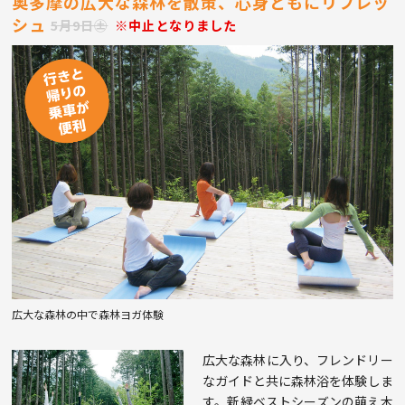
奥多摩の広大な森林を散策、心身ともにリフレッ
シュ
5月9日㊏
※中止となりました
広大な森林の中で森林ヨガ体験
広大な森林に入り、フレンドリー
なガイドと共に森林浴を体験しま
す。新緑ベストシーズンの萌え木