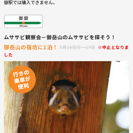
嶽駅では購入できません。
ムササビ観察会－御岳山のムササビを探そう！
御岳山の宿坊に1泊！
5月16日㊏〜17㊐
※中止となりま
した