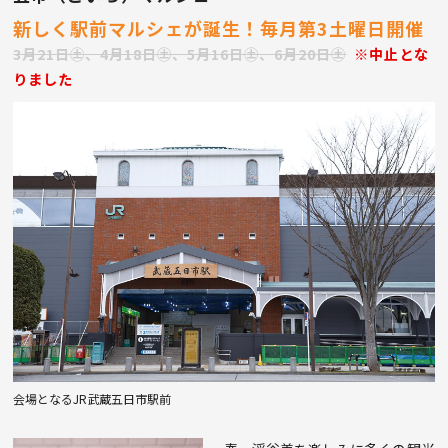
新しく駅前マルシェが誕生！毎月第3土曜日開催
3月21日㊏、4月18日㊏、5月16日㊏、6月20日㊏
※中止とな
りました
会場となるJR武蔵五日市駅前