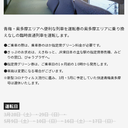
青梅・奥多摩エリアへ便利な列車を運転春の奥多摩エリアに乗り換
えなしの臨時直通列車を運転します。
●ご乗車の際は、乗車券のほか指定席グリーン料金が必要です。
●きっぷのお求めは、えきねっと、JR東日本の主な駅の指定席券売機、みど
りの窓口、びゅうプラザへ。
●指定席グリーン券は、ご乗車日の1ヶ月前の１0時から発売します。
●車両は変更になる場合がございます。
※新型コロナウィルス流行に鑑み、3月・5月に予定していた快速青梅奥多摩
号は運休いたします。
運転日
3月28日（土）・29日（日）・
5月9日（土）・10日（日）・16日（土）・17日（日）