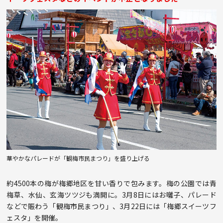
華やかなパレードが「観梅市民まつり」を盛り上げる
約4500本の梅が梅郷地区を甘い香りで包みます。梅の公園では青
梅草、水仙、玄海ツツジも満開に。3月8日にはお囃子、パレード
などで賑わう「観梅市民まつり」、3月22日には「梅郷スイーツフ
ェスタ」を開催。