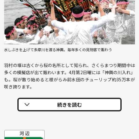
水しぶきを上げて多摩川を渡る神輿。毎年多くの見物客で賑わう
羽村の堰は古くから桜の名所として知られ、さくらまつり期間中は
多くの模擬店が出て賑わいます。4月第2日曜には「神輿の川入れ」
も。桜が散り始めると根がらみ前水田のチューリップ約35万本が
咲き誇ります。