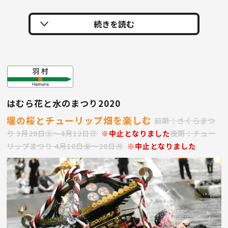
はむら花と水のまつり2020
堰の桜とチューリップ畑を楽しむ
前期：さくらまつ
り 3月28日㊏〜4月12日㊐
※中止となりました
後期：チュー
リップまつり 4月10日㊎〜20日㊊
※中止となりました