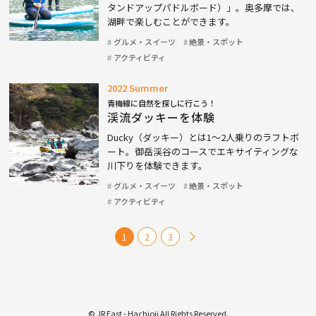
タンドアップパドルボード）」。奥多摩では、
湖畔で楽しむことができます。
グルメ・スイーツ
絶景・スポット
アクティビティ
2022 Summer
青梅線に自然を探しに行こう！
渓流ダッキーを体験
Ducky（ダッキー）とは1〜2人乗りのラフトボ
ート。御岳渓谷のコースでエキサイティングな
川下りを体験できます。
グルメ・スイーツ
絶景・スポット
アクティビティ
1
2
3
© JR East - Hachioji All Rights Reserved.