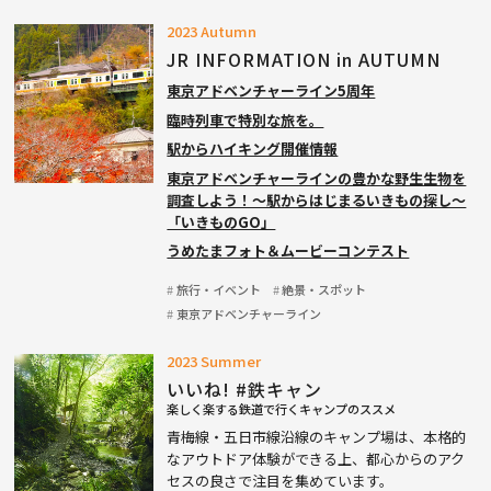
2023 Autumn
JR INFORMATION in AUTUMN
東京アドベンチャーライン5周年
臨時列車で特別な旅を。
駅からハイキング開催情報
東京アドベンチャーラインの豊かな野生生物を
調査しよう！〜駅からはじまるいきもの探し〜
「いきものGO」
うめたまフォト＆ムービーコンテスト
旅行・イベント
絶景・スポット
東京アドベンチャーライン
2023 Summer
いいね! #鉄キャン
楽しく楽する鉄道で行くキャンプのススメ
青梅線・五日市線沿線のキャンプ場は、本格的
なアウトドア体験ができる上、都心からのアク
セスの良さで注目を集めています。