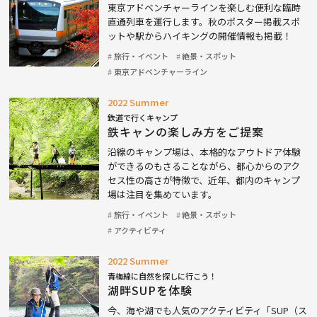
東京アドベンチャーラインを楽しむ便利な臨時
直通列車を運行します。秋のポスター掲載スポ
ットや駅からハイキングの開催情報も掲載！
旅行・イベント
絶景・スポット
東京アドベンチャーライン
2022 Summer
鉄道で行くキャンプ
鉄キャンの楽しみ方をご提案
沿線のキャンプ場は、本格的なアウトドア体験
ができるのもさることながら、都心からのアク
セス性の高さが特徴で、近年、都内のキャンプ
場は注目を集めています。
旅行・イベント
絶景・スポット
アクティビティ
2022 Summer
青梅線に自然を探しに行こう！
湖畔SUPを体験
今、海や湖でも人気のアクティビティ「SUP（ス