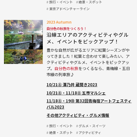
旅行・イベント
絶景・スポット
東京アドベンチャーライン
2023 Autumn
自分色の秋旅をつくろう！
沿線エリアのアクティビティやグル
メ、イベントをピックアップ！
豊かな自然が広がるエリアに紅葉シーズンがや
ってきました！紅葉と合わせて楽しみたい、ア
クティビティやグルメ、イベントをピックアッ
プ。
自分色の秋旅
をつくるなら、青梅線・五日
市線の列車旅♪
10/21㊏ 澤乃井 蔵開き2023
10/21㊏・11/18㊏ 五市マルシェ
11/18㊏・19㊐ 第32回青梅宿アートフェスティ
バル2023
その他アクティビティ・グルメ情報
旅行・イベント
グルメ・スイーツ
絶景・スポット
アクティビティ