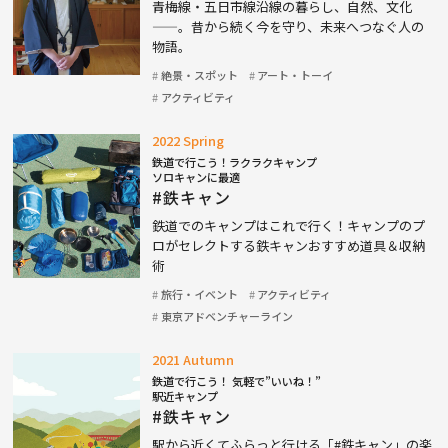
青梅線・五日市線沿線の暮らし、自然、文化
——。昔から続く今を守り、未来へつなぐ人の
物語。
絶景・スポット
アート・トーイ
アクティビティ
2022 Spring
鉄道で行こう！ラクラクキャンプ
ソロキャンに最適
#鉄キャン
鉄道でのキャンプはこれで行く！キャンプのプ
ロがセレクトする鉄キャンおすすめ道具＆収納
術
旅行・イベント
アクティビティ
東京アドベンチャーライン
2021 Autumn
鉄道で行こう！ 気軽で”いいね！”
駅近キャンプ
#鉄キャン
駅から近くてふらっと行ける「#鉄キャン」の楽