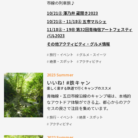
市線の列車旅♪
10/21㊏ 澤乃井 蔵開き2023
10/21㊏・11/18㊏ 五市マルシェ
11/18㊏・19㊐ 第32回青梅宿アートフェスティ
バル2023
その他アクティビティ・グルメ情報
旅行・イベント
グルメ・スイーツ
絶景・スポット
アクティビティ
2023 Summer
いいね! #鉄キャン
楽しく楽する鉄道で行くキャンプのススメ
青梅線・五日市線沿線のキャンプ場は、本格的
なアウトドア体験ができる上、都心からのアク
セスの良さで注目を集めています。
旅行・イベント
絶景・スポット
アクティビティ
2022 Summer