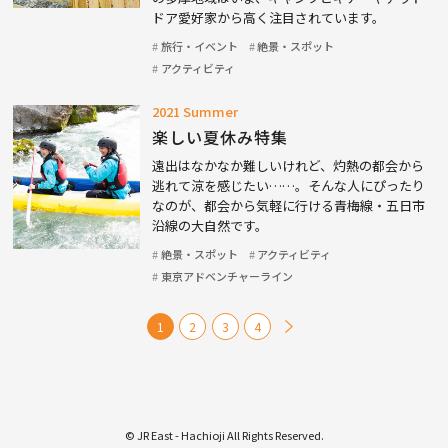
ドア愛好家から高く注目されています。
旅行・イベント
絶景・スポット
アクティビティ
2021 Summer
楽しい夏休み特集
遠出はなかなか難しいけれど、灼熱の都会から
逃れて涼を感じたい……。そんな人にぴったり
なのが、都会から気軽に行ける青梅線・五日市
沿線の大自然です。
絶景・スポット
アクティビティ
東京アドベンチャーライン
1
2
3
4
© JR East - Hachioji All Rights Reserved.