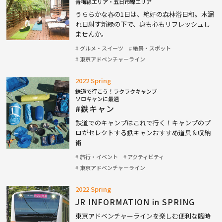
青梅線エリア・五日市線エリア
うららかな春の1日は、絶好の森林浴日和。木漏
れ日射す新緑の下で、身も心もリフレッシュし
ませんか。
グルメ・スイーツ
絶景・スポット
東京アドベンチャーライン
2022 Spring
鉄道で行こう！ラクラクキャンプ
ソロキャンに最適
#鉄キャン
鉄道でのキャンプはこれで行く！キャンプのプ
ロがセレクトする鉄キャンおすすめ道具＆収納
術
旅行・イベント
アクティビティ
東京アドベンチャーライン
2022 Spring
JR INFORMATION in SPRING
東京アドベンチャーラインを楽しむ便利な臨時