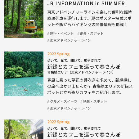
JR INFORMATION in SUMMER
東京アドベンチャーラインを楽しむ便利な臨時
直通列車を運行します。夏のポスター掲載スポ
ットや駅からハイキングの開催情報も掲載！
旅行・イベント
絶景・スポット
東京アドベンチャーライン
2022 Spring
歩いて、見て、聞いて、癒やされて
新緑とカフェを巡って春さんぽ
青梅線エリア（東京アドベンチャーライン）
春風に乗った草花の芽吹きを求めて、新緑探し
の旅へ出かけませんか？ 青梅線エリアの新緑ス
ポットと立ち寄りカフェをご紹介します。
グルメ・スイーツ
絶景・スポット
東京アドベンチャーライン
2022 Spring
歩いて、見て、聞いて、癒やされて
新緑とカフェを巡って春さんぽ