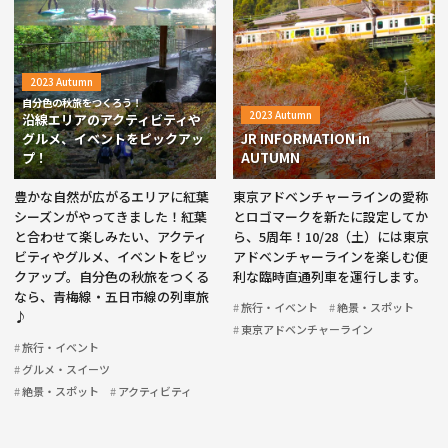
2023 Autumn
自分色の秋旅をつくろう！
2023 Autumn
沿線エリアのアクティビティや
グルメ、イベントをピックアッ
JR INFORMATION in
プ！
AUTUMN
豊かな自然が広がるエリアに紅葉
東京アドベンチャーラインの愛称
シーズンがやってきました！紅葉
とロゴマークを新たに設定してか
と合わせて楽しみたい、アクティ
ら、5周年！10/28（土）には東京
ビティやグルメ、イベントをピッ
アドベンチャーラインを楽しむ便
クアップ。自分色の秋旅をつくる
利な臨時直通列車を運行します。
なら、青梅線・五日市線の列車旅
旅行・イベント
絶景・スポット
♪
東京アドベンチャーライン
旅行・イベント
グルメ・スイーツ
絶景・スポット
アクティビティ