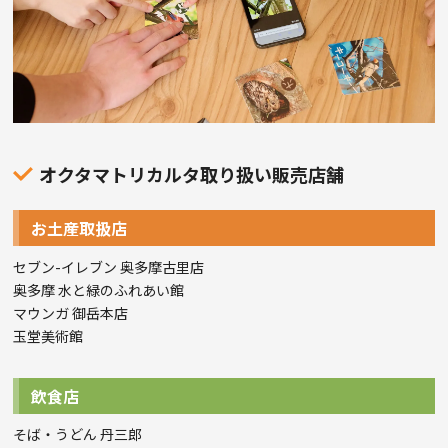
オクタマトリカルタ取り扱い販売店舗
お土産取扱店
セブン-イレブン 奥多摩古里店
奥多摩 水と緑のふれあい館
マウンガ 御岳本店
玉堂美術館
飲食店
そば・うどん 丹三郎