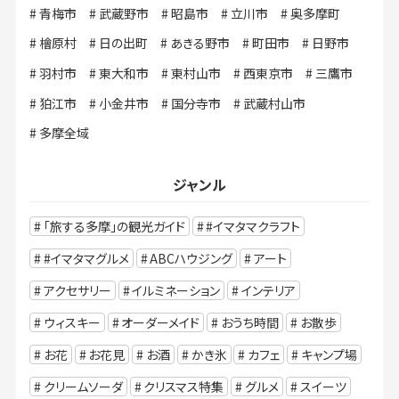
青梅市
武蔵野市
昭島市
立川市
奥多摩町
檜原村
日の出町
あきる野市
町田市
日野市
羽村市
東大和市
東村山市
西東京市
三鷹市
狛江市
小金井市
国分寺市
武蔵村山市
多摩全域
ジャンル
「旅する多摩」の観光ガイド
#イマタマクラフト
#イマタマグルメ
ABCハウジング
アート
アクセサリー
イルミネーション
インテリア
ウィスキー
オーダーメイド
おうち時間
お散歩
お花
お花見
お酒
かき氷
カフェ
キャンプ場
クリームソーダ
クリスマス特集
グルメ
スイーツ