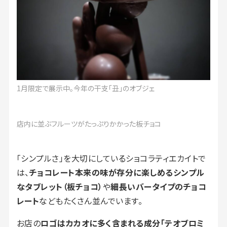
1月限定で展示中。今年の干支「丑」のオブジェ
店内に並ぶフルーツがたっぷりかかった板チョコ
「シンプルさ」を大切にしているショコラティエカイトで
は、
チョコレート本来の味が存分に楽しめるシンプル
なタブレット（板チョコ）
や
細長いバータイプのチョコ
レート
などもたくさん並んでいます。
お店の
ロゴはカカオに多く含まれる成分「テオブロミ