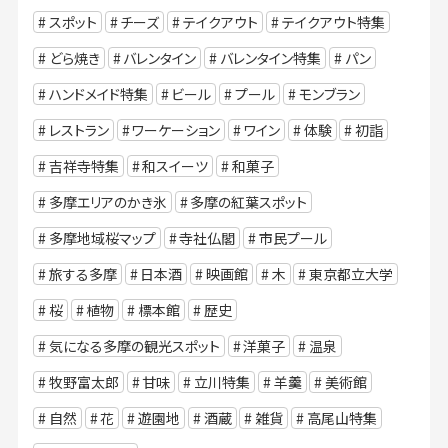
スポット
チーズ
テイクアウト
テイクアウト特集
どら焼き
バレンタイン
バレンタイン特集
パン
ハンドメイド特集
ビール
プール
モンブラン
レストラン
ワーケーション
ワイン
体験
初詣
吉祥寺特集
和スイーツ
和菓子
多摩エリアのかき氷
多摩の紅葉スポット
多摩地域桜マップ
寺社仏閣
市民プール
旅する多摩
日本酒
映画館
木
東京都立大学
桜
植物
標本館
歴史
気になる多摩の観光スポット
洋菓子
温泉
牧野富太郎
甘味
立川特集
羊羹
美術館
自然
花
遊園地
酒蔵
雑貨
高尾山特集