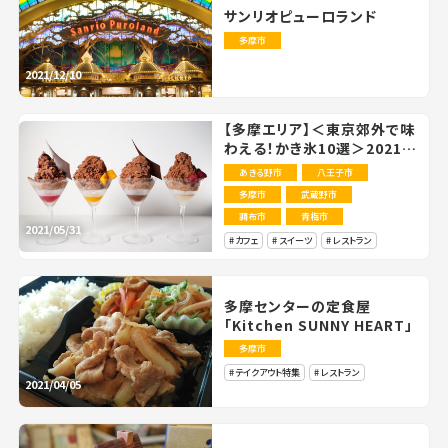
サンリオピューロランド
多摩市
2021/12/10
【多摩エリア】＜東京郊外で味
わえる！かき氷10選＞2021年
最新版
あきる野市
八王子市
多摩市
武蔵野市
調布市
青梅市
2021/05/31
カフェ
スイーツ
レストラン
多摩センターの定食屋
「Kitchen SUNNY HEART」
多摩市
テイクアウト特集
レストラン
2021/04/05