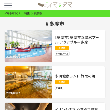
イマタマTOP
特集
多摩市
多摩市
【多摩市】多摩市立温水プー
ル アクアブルー多摩
多摩市
市民プール
2026/06/30
永山健康ランド 竹取の湯
多摩市
温泉
2024/06/27
イオンシネマ シアタス調布