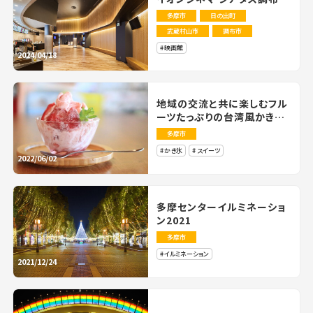
多摩市
日の出町
武蔵村山市
調布市
映画館
2024/04/18
地域の交流と共に楽しむフル
ーツたっぷりの台湾風かき氷
「こどもリビング」
多摩市
かき氷
スイーツ
2022/06/02
多摩センターイルミネーショ
ン2021
多摩市
イルミネーション
2021/12/24