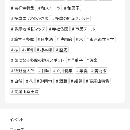
吉祥寺特集
和スイーツ
和菓子
多摩エリアのかき氷
多摩の紅葉スポット
多摩地域桜マップ
寺社仏閣
市民プール
旅する多摩
日本酒
映画館
木
東京都立大学
桜
植物
標本館
歴史
気になる多摩の観光スポット
洋菓子
温泉
牧野富太郎
甘味
立川特集
羊羹
美術館
自然
花
遊園地
酒蔵
雑貨
高尾山特集
高尾山薬王院
イベント
ニュース