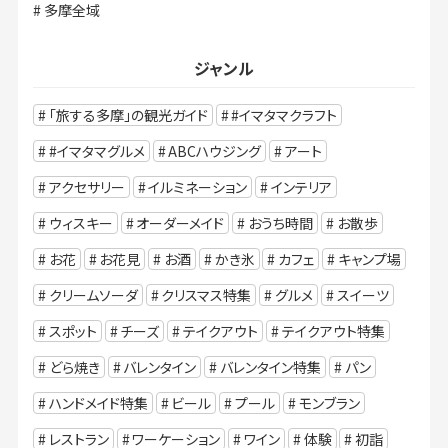
多摩全域
ジャンル
「旅する多摩」の観光ガイド
#イマタマクラフト
#イマタマグルメ
ABCハウジング
アート
アクセサリー
イルミネーション
インテリア
ウィスキー
オーダーメイド
おうち時間
お散歩
お花
お花見
お酒
かき氷
カフェ
キャンプ場
クリームソーダ
クリスマス特集
グルメ
スイーツ
スポット
チーズ
テイクアウト
テイクアウト特集
どら焼き
バレンタイン
バレンタイン特集
パン
ハンドメイド特集
ビール
プール
モンブラン
レストラン
ワーケーション
ワイン
体験
初詣