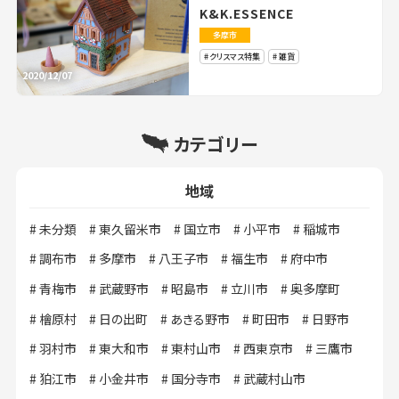
K&K.ESSENCE
多摩市
クリスマス特集
雑貨
2020/12/07
カテゴリー
地域
未分類
東久留米市
国立市
小平市
稲城市
調布市
多摩市
八王子市
福生市
府中市
青梅市
武蔵野市
昭島市
立川市
奥多摩町
檜原村
日の出町
あきる野市
町田市
日野市
羽村市
東大和市
東村山市
西東京市
三鷹市
狛江市
小金井市
国分寺市
武蔵村山市