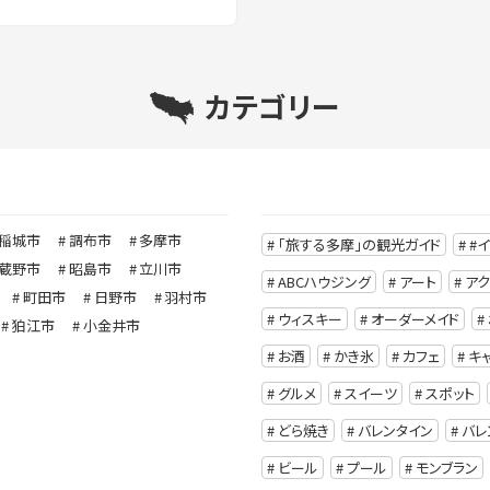
カテゴリー
稲城市
調布市
多摩市
「旅する多摩」の観光ガイド
#
蔵野市
昭島市
立川市
ABCハウジング
アート
ア
町田市
日野市
羽村市
ウィスキー
オーダーメイド
狛江市
小金井市
お酒
かき氷
カフェ
キ
グルメ
スイーツ
スポット
どら焼き
バレンタイン
バレ
ビール
プール
モンブラン