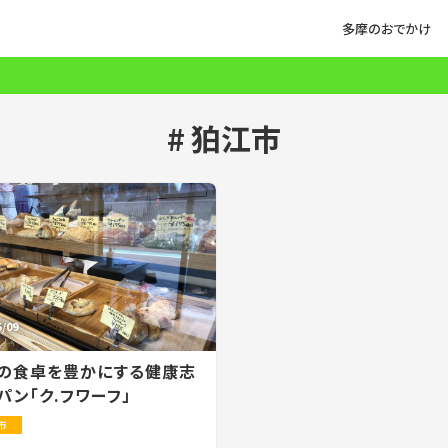
多摩のおでかけ
狛江市
5/09
の食卓を豊かにする健康志
パン「ク.フワーフ」
市