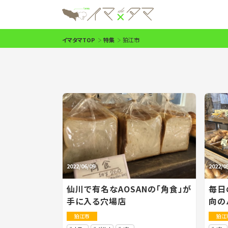
イマタマTOP
特集
狛江市
2022/06/09
2022/0
仙川で有名なAOSANの「角食」が
毎日
手に入る穴場店
向の
狛江市
狛江