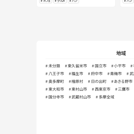
カフェ
グルメ
パン
パン
地域
未分類
東久留米市
国立市
小平市
八王子市
福生市
府中市
青梅市
武
奥多摩町
檜原村
日の出町
あきる野市
東大和市
東村山市
西東京市
三鷹市
国分寺市
武蔵村山市
多摩全域