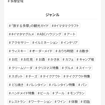
多摩全域
ジャンル
「旅する多摩」の観光ガイド
#イマタマクラフト
#イマタマグルメ
ABCハウジング
アート
アクセサリー
イルミネーション
インテリア
ウィスキー
オーダーメイド
おうち時間
お散歩
お花
お花見
お酒
かき氷
カフェ
キャンプ場
クリームソーダ
クリスマス特集
グルメ
スイーツ
スポット
チーズ
テイクアウト
テイクアウト特集
どら焼き
バレンタイン
バレンタイン特集
パン
ハンドメイド特集
ビール
プール
モンブラン
レストラン
ワーケーション
ワイン
体験
初詣