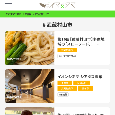
イマタマTOP
特集
武蔵村山市
武蔵村山市
第16回【武蔵村山市】多摩地
域の「スローフード」！
100％国産小麦使用・地元野
武蔵村山市
菜の糧（かて）を添えた、～村
#イマタマグルメ
山かてうどん」～『肉汁うどん
2025/02/21
青柳』
イオンシネマ シアタス調布
多摩市
日の出町
武蔵村山市
調布市
映画館
2024/04/18
体に優しい素材を使った、素