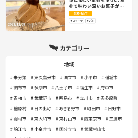
朴で味わい深いお菓子が人
気 『お菓子Laboふたりしま
武蔵村山市
い』の栗づくし
スイーツ
パン
2022/11/09
カテゴリー
地域
未分類
東久留米市
国立市
小平市
稲城市
調布市
多摩市
八王子市
福生市
府中市
青梅市
武蔵野市
昭島市
立川市
奥多摩町
檜原村
日の出町
あきる野市
町田市
日野市
羽村市
東大和市
東村山市
西東京市
三鷹市
狛江市
小金井市
国分寺市
武蔵村山市