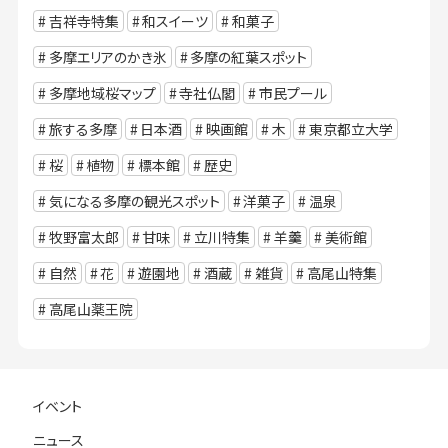
吉祥寺特集
和スイーツ
和菓子
多摩エリアのかき氷
多摩の紅葉スポット
多摩地域桜マップ
寺社仏閣
市民プール
旅する多摩
日本酒
映画館
木
東京都立大学
桜
植物
標本館
歴史
気になる多摩の観光スポット
洋菓子
温泉
牧野富太郎
甘味
立川特集
羊羹
美術館
自然
花
遊園地
酒蔵
雑貨
高尾山特集
高尾山薬王院
イベント
ニュース