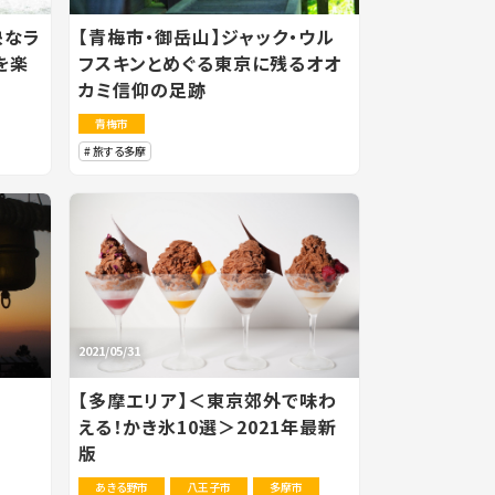
快なラ
【青梅市・御岳山】ジャック・ウル
を楽
フスキンとめぐる東京に残るオオ
カミ信仰の足跡
青梅市
旅する多摩
2021/05/31
【多摩エリア】＜東京郊外で味わ
える！かき氷10選＞2021年最新
版
あきる野市
八王子市
多摩市