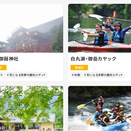
9/26
2024/09/26
御嶽神社
白丸湖・御岳カヤック
市
青梅市
ット
気になる多摩の観光スポット
体験
気になる多摩の観光スポット
6/27
2024/05/12