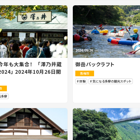
0/03
2024/09/26
今年も大集合！ 「澤乃井蔵
御岳パックラフト
024」 2024年10月26日開
青梅市
体験
気になる多摩の観光スポット
市
る多摩