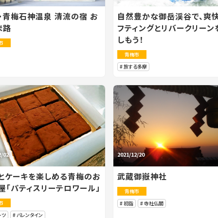
・青梅石神温泉 清流の宿 お
自然豊かな御岳渓谷で、爽
ま路
フティングとリバークリーン
しもう！
市
青梅市
旅する多摩
2/02
2021/12/20
とケーキを楽しめる青梅のお
武蔵御嶽神社
屋「パティスリーテロワール」
青梅市
市
初詣
寺社仏閣
ーツ
バレンタイン