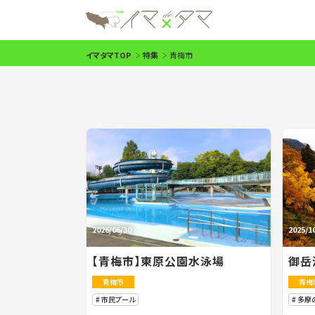
イマタマTOP
特集
青梅市
2026/06/30
2025/1
【青梅市】東原公園水泳場
御岳
青梅市
青梅
市民プール
多摩