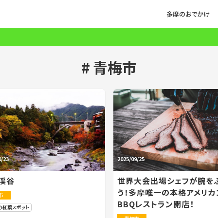
多摩のおでかけ
青梅市
0/23
2025/09/25
渓谷
世界大会出場シェフが腕を
う！多摩唯一の本格アメリカ
市
BBQレストラン開店！
の紅葉スポット