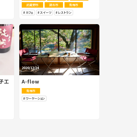
武蔵野市
調布市
青梅市
カフェ
スイーツ
レストラン
2020/12/24
子工
A-flow
青梅市
ワーケーション