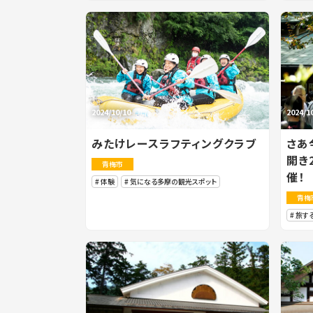
2024/10/10
2024/1
みたけレースラフティングクラブ
さあ
開き2
青梅市
催！
体験
気になる多摩の観光スポット
青梅
旅す