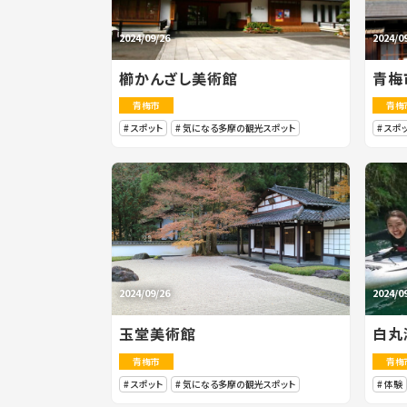
2024/09/26
2024/0
櫛かんざし美術館
青梅
青梅市
青梅
スポット
気になる多摩の観光スポット
スポ
2024/09/26
2024/0
玉堂美術館
白丸
青梅市
青梅
スポット
気になる多摩の観光スポット
体験