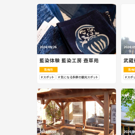
2024/09/26
2024/0
藍染体験 藍染工房 壺草苑
武蔵
青梅市
青梅
スポット
気になる多摩の観光スポット
スポ
2024/06/27
2024/0