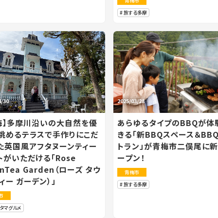
青梅市
旅する多摩
4/30
2025/03/28
梅】多摩川沿いの大自然を優
あらゆるタイプのBBQが体
眺めるテラスで手作りにこだ
きる「新BBQスペース＆BB
た英国風アフタヌーンティー
トラン」が青梅市二俣尾に
トがいただける「Rose
ープン！
nTea Garden（ローズ タウ
青梅市
ィー ガーデン）」
旅する多摩
市
マタマグルメ