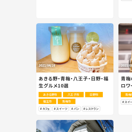
2021/04/28
2021/0
あきる野・青梅・八王子・日野・福
青梅
生グルメ10選
ロワ
あきる野市
八王子市
日野市
青梅
福生市
青梅市
スイ
カフェ
スイーツ
パン
レストラン