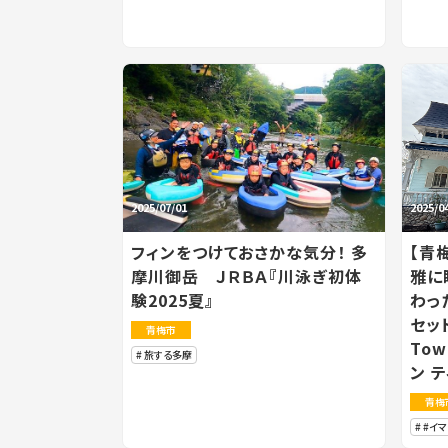
2025/07/01
2025/0
フィンをつけておさかな気分！ 多
【青
摩川御岳 ＪＲＢＡ『川泳ぎ初体
雅に
験2025夏』
わっ
セッ
青梅市
Tow
旅する多摩
ン テ
青梅
#イ