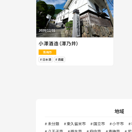
2020/12/01
小澤酒造（澤乃井）
青梅市
日本酒
酒蔵
地域
未分類
東久留米市
国立市
小平市
八王子市
福生市
府中市
青梅市
武