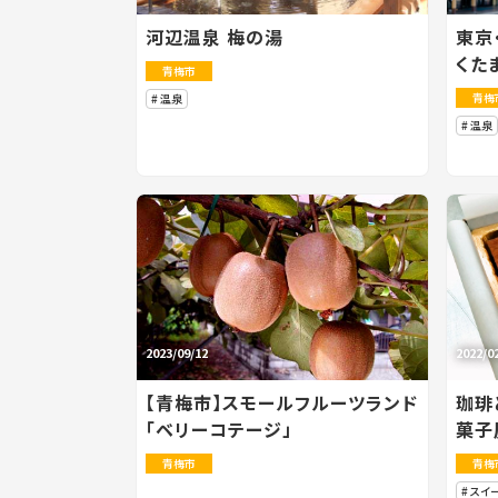
河辺温泉 梅の湯
東京
くた
青梅市
青梅
温泉
温泉
2023/09/12
2022/0
【青梅市】スモールフルーツランド
珈琲
「ベリーコテージ」
菓子
青梅市
青梅
スイ