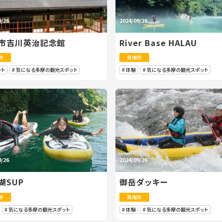
9/26
2024/09/26
市吉川英治記念館
River Base HALAU
市
青梅市
ット
気になる多摩の観光スポット
体験
気になる多摩の観光スポット
9/26
2024/09/26
湖SUP
御岳ダッキー
市
青梅市
気になる多摩の観光スポット
体験
気になる多摩の観光スポット