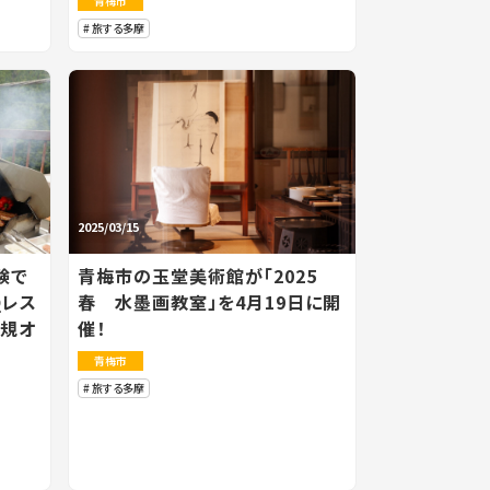
青梅市
旅する多摩
2025/03/15
験で
青梅市の玉堂美術館が「2025
Qレス
春 水墨画教室」を4月19日に開
新規オ
催！
青梅市
旅する多摩