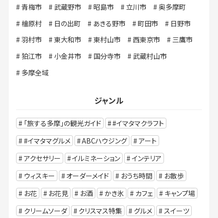
青梅市
武蔵野市
昭島市
立川市
奥多摩町
檜原村
日の出町
あきる野市
町田市
日野市
羽村市
東大和市
東村山市
西東京市
三鷹市
狛江市
小金井市
国分寺市
武蔵村山市
多摩全域
ジャンル
「旅する多摩」の観光ガイド
#イマタマクラフト
#イマタマグルメ
ABCハウジング
アート
アクセサリー
イルミネーション
インテリア
ウィスキー
オーダーメイド
おうち時間
お散歩
お花
お花見
お酒
かき氷
カフェ
キャンプ場
クリームソーダ
クリスマス特集
グルメ
スイーツ