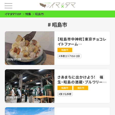
イマタマTOP
特集
昭島市
昭島市
【昭島市中神町】東京チョコレ
イトファーム
旬のフルーツを贅沢に使った
昭島市
ショコラティエが手がける「シ
多摩エリアのかき氷
ョコラかき氷」をどうぞ！
2026/07/09
さあまちに出かけよう！ 福
生・昭島の酒蔵・ブルワリーを
めぐる旅４選！
昭島市
福生市
旅する多摩
2025/11/07