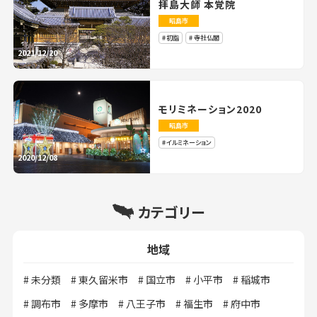
拝島大師 本覚院
昭島市
初詣
寺社仏閣
2021/12/20
モリミネーション2020
昭島市
イルミネーション
2020/12/08
カテゴリー
地域
未分類
東久留米市
国立市
小平市
稲城市
調布市
多摩市
八王子市
福生市
府中市