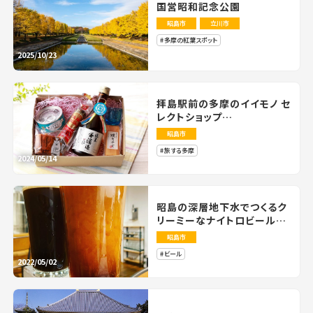
国営昭和記念公園
昭島市
立川市
多摩の紅葉スポット
2025/10/23
拝島駅前の多摩のイイモノ セ
レクトショップ
「たまてばこ」がイートインコ
昭島市
ーナーをスタート
旅する多摩
2024/05/14
昭島の深層地下水でつくるク
リーミーなナイトロビール「イ
サナブルーイング」
昭島市
ビール
2022/05/02