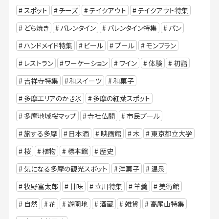
スポット
チーズ
テイクアウト
テイクアウト特集
どら焼き
バレンタイン
バレンタイン特集
パン
ハンドメイド特集
ビール
プール
モンブラン
レストラン
ワーケーション
ワイン
体験
初詣
吉祥寺特集
和スイーツ
和菓子
多摩エリアのかき氷
多摩の紅葉スポット
多摩地域桜マップ
寺社仏閣
市民プール
旅する多摩
日本酒
映画館
木
東京都立大学
桜
植物
標本館
歴史
気になる多摩の観光スポット
洋菓子
温泉
牧野富太郎
甘味
立川特集
羊羹
美術館
自然
花
遊園地
酒蔵
雑貨
高尾山特集