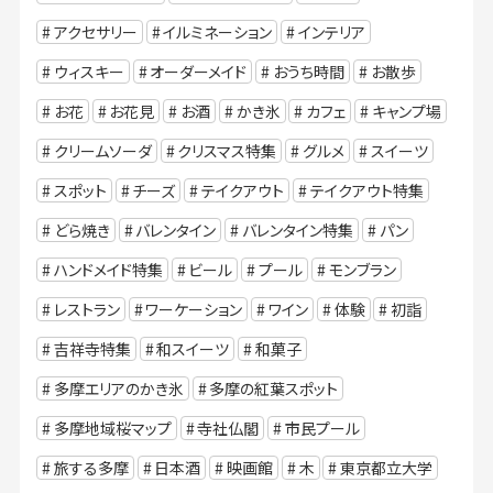
アクセサリー
イルミネーション
インテリア
ウィスキー
オーダーメイド
おうち時間
お散歩
お花
お花見
お酒
かき氷
カフェ
キャンプ場
クリームソーダ
クリスマス特集
グルメ
スイーツ
スポット
チーズ
テイクアウト
テイクアウト特集
どら焼き
バレンタイン
バレンタイン特集
パン
ハンドメイド特集
ビール
プール
モンブラン
レストラン
ワーケーション
ワイン
体験
初詣
吉祥寺特集
和スイーツ
和菓子
多摩エリアのかき氷
多摩の紅葉スポット
多摩地域桜マップ
寺社仏閣
市民プール
旅する多摩
日本酒
映画館
木
東京都立大学