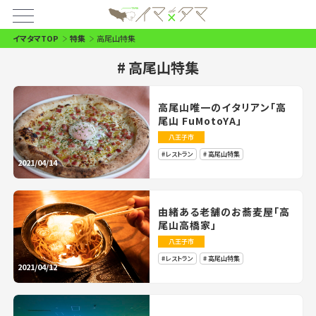
イマタマTOP
特集
高尾山特集
高尾山特集
高尾山唯一のイタリアン「高
尾山 FuMotoYA」
八王子市
レストラン
高尾山特集
2021/04/14
由緒ある老舗のお蕎麦屋「高
尾山高橋家」
八王子市
レストラン
高尾山特集
2021/04/12