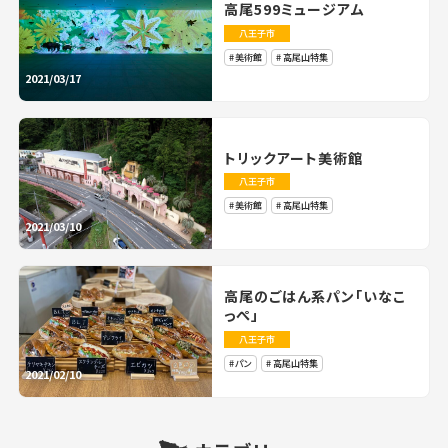
高尾599ミュージアム
八王子市
美術館
高尾山特集
2021/03/17
トリックアート美術館
八王子市
美術館
高尾山特集
2021/03/10
高尾のごはん系パン「いなこ
っぺ」
八王子市
パン
高尾山特集
2021/02/10