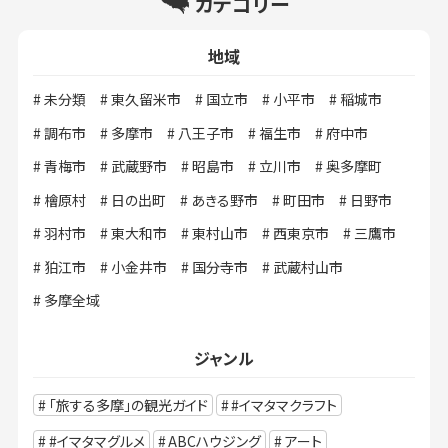
カテゴリー
地域
未分類
東久留米市
国立市
小平市
稲城市
調布市
多摩市
八王子市
福生市
府中市
青梅市
武蔵野市
昭島市
立川市
奥多摩町
檜原村
日の出町
あきる野市
町田市
日野市
羽村市
東大和市
東村山市
西東京市
三鷹市
狛江市
小金井市
国分寺市
武蔵村山市
多摩全域
ジャンル
「旅する多摩」の観光ガイド
#イマタマクラフト
#イマタマグルメ
ABCハウジング
アート