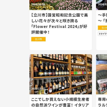
2024/04/04
2024/0
【立川市】国営昭和記念公園で美
～手
しい花々が次々と咲き誇る
～ 
「Flower Festival 2024」が好
立川
評開催中！
#イ
立川市
2022/12/27
2022/1
ここでしか買えない小規模生産者
専用
の自然派ワインが豊富！ イタリア
ラル