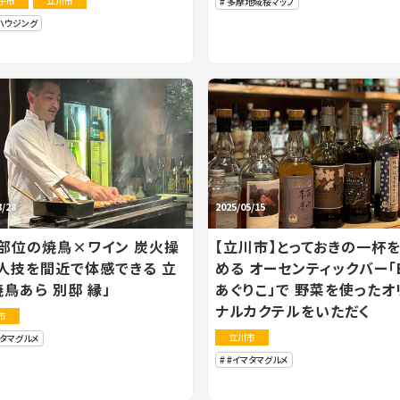
子市
立川市
多摩地域桜マップ
ハウジング
8/28
2025/05/15
部位の焼鳥×ワイン 炭火操
【立川市】とっておきの一杯
人技を間近で体感できる 立
める オーセンティックバー「B
焼鳥あら 別邸 縁」
あぐりこ」で 野菜を使ったオ
ナルカクテルをいただく
市
立川市
マタマグルメ
#イマタマグルメ