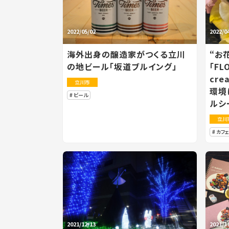
2022/05/02
2022/0
海外出身の醸造家がつくる立川
“お
の地ビール「坂道ブルイング」
「FL
cr
立川市
環境
ビール
ルシ
立川
カフェ
2021/12/13
2021/1