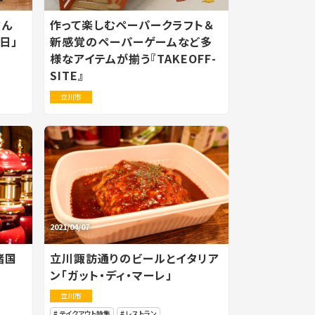
さん
作って楽しむペーパークラフト＆
日」
新感覚のペーパーゲームなど多
様なアイテムが揃う『TAKEOFF-
SITE』
立川市
2021/04/07
諸国
立川諏訪通りのビールとイタリア
ン「ガット・ディ・マーレ」
立川市
テイクアウト特集
レストラン