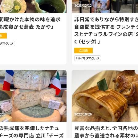
2/01
2023/12/12
間暇かけた本物の味を追求
非日常でありながら特別す
「熟成寝かせ蕎麦 たかや」
食空間を提供する フレンチ
スとナチュラルワインの店「S
市
C（セック）」
マタマグルメ
立川市
#イマタマグルメ
2/13
2022/10/26
の熟成庫を完備したナチュ
豊富な品揃えと、全国各地
チーズの専門店 立川「チーズ
農家から直送される素材の