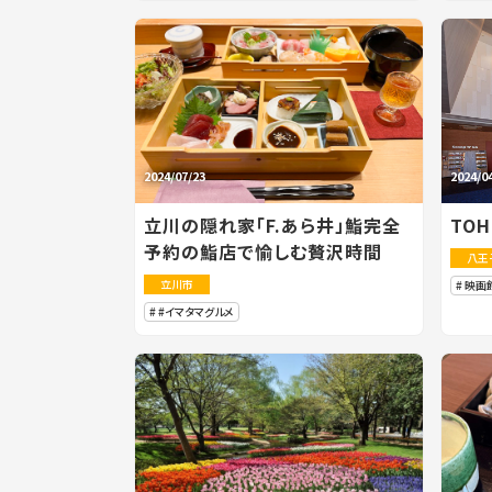
2024/07/23
2024/0
立川の隠れ家「F.あら井」鮨完全
TO
予約の鮨店で愉しむ贅沢時間
八王
立川市
映画
#イマタマグルメ