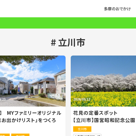
多摩のおでかけ
立川市
4/23
2026/03/12
回 MYファミリーオリジナル
花見の定番スポット
末お出かけリスト」をつくろ
【立川市】国営昭和記念公園
立川市