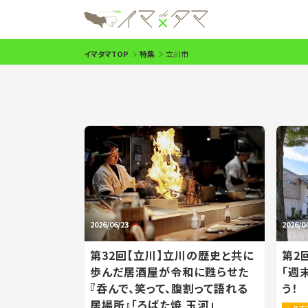
イマタマTOP
特集
立川市
2026/06/23
2026/0
第32回【立川】立川の歴史と共に
第2
歩んだ居酒屋が令和に甦らせた
「週
『呑んで、笑って、腹割って語れる
う！
居場所』「ろばた焼 玉河」