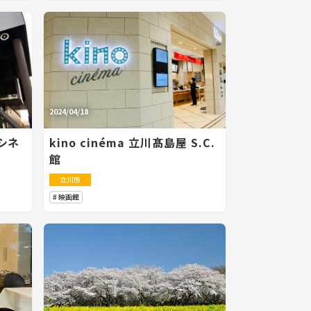
2024/04/18
シネ
kino cinéma 立川髙島屋 S.C.
館
立川市
映画館