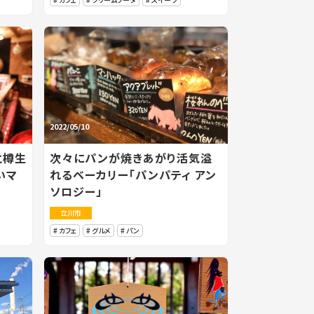
2022/05/10
と樽生
次々にパンが焼きあがり活気溢
いマ
れるベーカリー「パンパティ アン
ソロジー」
立川市
カフェ
グルメ
パン