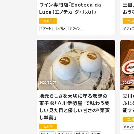
ワイン専門店『Enoteca da
王国
Luca（エノテカ ダ・ルカ）』
おう
立川市
立川
アート
グルメ
ワイン
ウィ
2022/10/07
2022/0
地元らしさを大切に守る老舗の
立川
菓子處「立川伊勢屋」で味わう美
ふじ
しい見た目と優しい甘さの『栗蒸
能す
し羊羹』
立川
立川市
カフェ
スイーツ
どら焼き
和菓子
羊羹