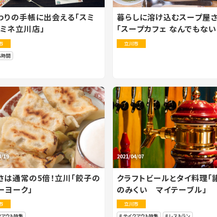
わりの手帳に出会える「スミ
暮らしに溶け込むスープ屋
ルミネ立川店」
「スープカフェ なんでもない
市
立川市
ち時間
4/19
2021/04/07
さは通常の5倍！立川「餃子の
クラフトビールとタイ料理「
ーヨーク」
のみくい マイテーブル」
市
立川市
クアウト特集
テイクアウト特集
レストラン