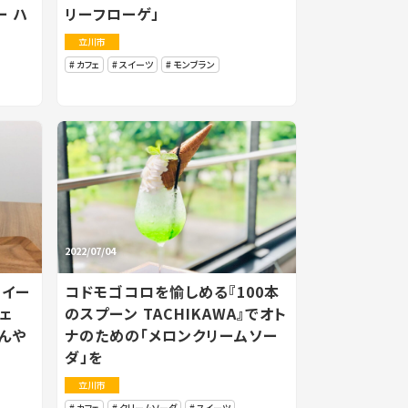
 ハ
リーフローゲ」
立川市
カフェ
スイーツ
モンブラン
2022/07/04
スイー
コドモゴコロを愉しめる『100本
ェ
のスプーン TACHIKAWA』でオト
んや
ナのための「メロンクリームソー
ダ」を
立川市
カフェ
クリームソーダ
スイーツ