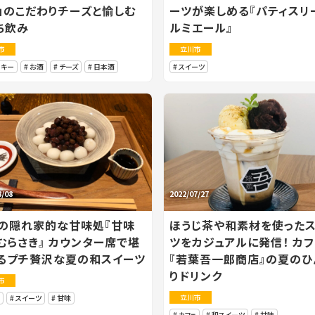
」のこだわりチーズと愉しむ
ーツが楽しめる『パティスリー
ち飲み
ルミエール』
市
立川市
スキー
お酒
チーズ
日本酒
スイーツ
8/08
2022/07/27
の隠れ家的な甘味処『甘味
ほうじ茶や和素材を使った
むらさき』 カウンター席で堪
ツをカジュアルに発信！ カフ
るプチ贅沢な夏の和スイーツ
『若葉吾一郎商店』の夏のひ
りドリンク
市
立川市
スイーツ
甘味
カフェ
和スイーツ
甘味