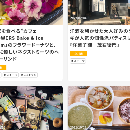
4/04
2022/02/04
花を食べる”カフェ
洋酒を利かせた大人好みの
OWERS Bake & Ice
キが人気の個性派パティス
eam」のフラワードーナツと、
『洋菓子舗 茂右衛門』
に優しいネクストミーツのヘ
立川市
ーサンド
スイーツ
市
スイーツ
レストラン
1/12
2021/10/25