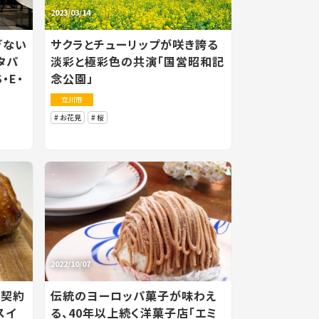
2023/03/14
ぎない
サクラとチューリップが咲き誇る
タパ
淡彩と極彩色の共演「国営昭和記
・E・
念公園」
立川市
お花見
桜
2022/10/07
の契約
伝統のヨーロッパ菓子が味わえ
スイ
る、40年以上続く洋菓子店「エミ