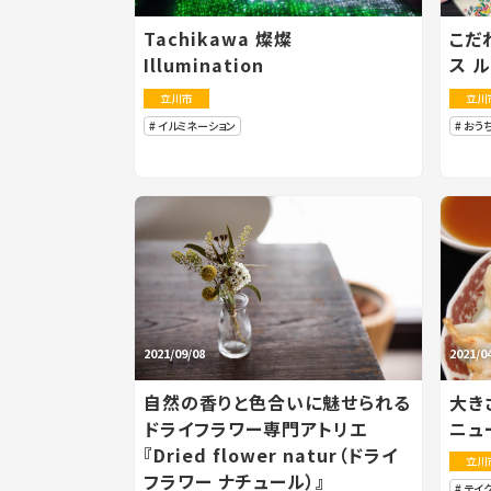
Tachikawa 燦燦
こだ
Illumination
ス 
立川市
立川
イルミネーション
おう
2021/09/08
2021/0
自然の香りと色合いに魅せられる
大き
ドライフラワー専門アトリエ
ニュ
『Dried flower natur（ドライ
立川
フラワー ナチュール）』
テイ