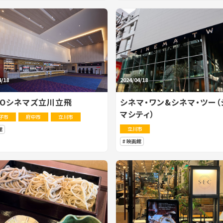
4/18
2024/04/18
HOシネマズ立川立飛
シネマ・ワン&シネマ・ツー（
マシティ）
子市
府中市
立川市
立川市
館
映画館