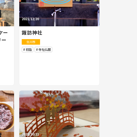
2021/12/20
ケー
諏訪神社
リー
立川市
初詣
寺社仏閣
2021/10/21