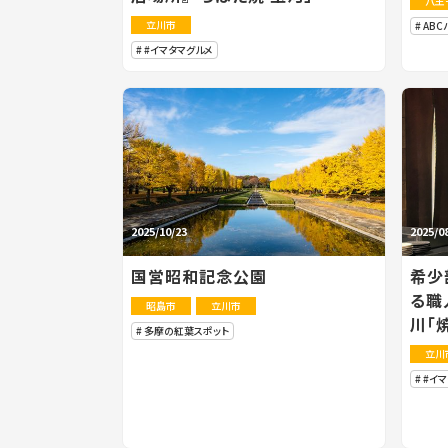
八王
立川市
ABC
#イマタマグルメ
2025/10/23
2025/0
国営昭和記念公園
希少
る職
昭島市
立川市
川「
多摩の紅葉スポット
立川
#イ