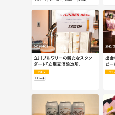
2022/05/23
2022/0
立川ブルワリーの新たなスタン
出会
ダード「立飛麦酒醸造所」
ビー
立川市
立川
ビール