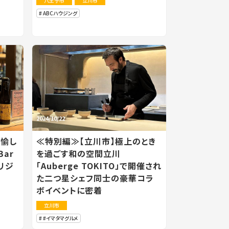
八王子市
立川市
ABCハウジング
2024/10/22
を愉し
≪特別編≫【立川市】極上のとき
ar
を過ごす和の空間立川
リジ
「Auberge TOKITO」で開催され
た二つ星シェフ同士の豪華コラ
ボイベントに密着
立川市
#イマタマグルメ