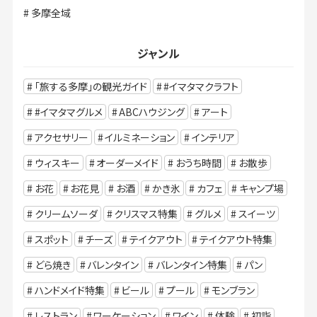
多摩全域
ジャンル
「旅する多摩」の観光ガイド
#イマタマクラフト
#イマタマグルメ
ABCハウジング
アート
アクセサリー
イルミネーション
インテリア
ウィスキー
オーダーメイド
おうち時間
お散歩
お花
お花見
お酒
かき氷
カフェ
キャンプ場
クリームソーダ
クリスマス特集
グルメ
スイーツ
スポット
チーズ
テイクアウト
テイクアウト特集
どら焼き
バレンタイン
バレンタイン特集
パン
ハンドメイド特集
ビール
プール
モンブラン
レストラン
ワーケーション
ワイン
体験
初詣