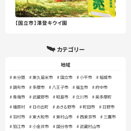
【国立市】澤登キウイ園
カテゴリー
地域
未分類
東久留米市
国立市
小平市
稲城市
調布市
多摩市
八王子市
福生市
府中市
青梅市
武蔵野市
昭島市
立川市
奥多摩町
檜原村
日の出町
あきる野市
町田市
日野市
羽村市
東大和市
東村山市
西東京市
三鷹市
狛江市
小金井市
国分寺市
武蔵村山市