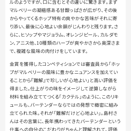
ルのようですが、口に含むとその違いに驚きます。まず
マルベリーの凝縮感ある甘酸っぱさが広がり、その後
からやってくるホップ特有の爽やかな苦味がそれに寄
り添い、最後に心地よい余韻がじんわりと残ります。さ
らに、ヒソップやマジョラム、オレンジピール、カルダモ
ン、アニス他、10種類のハーブが爽やかさから奥深さま
で、複雑な風味の肉付けをしています。
金賞を獲得したコンペティションでは審査員から「ホッ
プがマルベリーの風味に豊かなニュアンスを加えてい
ることから『難解』で珍しいが心地よい」と高い評価を
得ました。仕上がりの味をイメージして逆算しながら
材料を組み立ててつくる「カクテル」のように、このリキ
ュールも、バーテンダーならではの発想で緻密に組み
立てられた味。それが「難解だけど心地よい」。島村さ
んはその言葉に、長年携わってきたバーテンダーという
仕事への自分のこだわりがちゃんと理解されて、評価