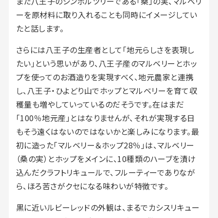
また八王子のシンボルツリーである「桑」の実、マルベリ
ーを原材料に取り入れることも同時にイメージしてい
たと話します。
さらには八王子の生産者として「地元らしさを表現し
たい」という思いがあり、八王子産のマルベリーとホッ
プを使ってのお酒造りを実現すべく、地元農家と連携
し、八王子・ひよどり山でホップとマルベリーを育て収
穫量も増やしていっているのだそうです。在はまだ
「100％地元産」とはなりませんが、それが実現する日
もそう遠くはないのではないかと楽しみになります。最
初に造った「マルベリー＆ホップ28％」は、マルベリー
（桑の実）とホップをメインに、10種類のハーブを漬け
込んだクラフトリキュールで、フルーティーでありなが
ら、ほろ苦さがクセになる味わいが特徴です。
黒に近いルビーレッドの外観は、まるでカシスリキュー