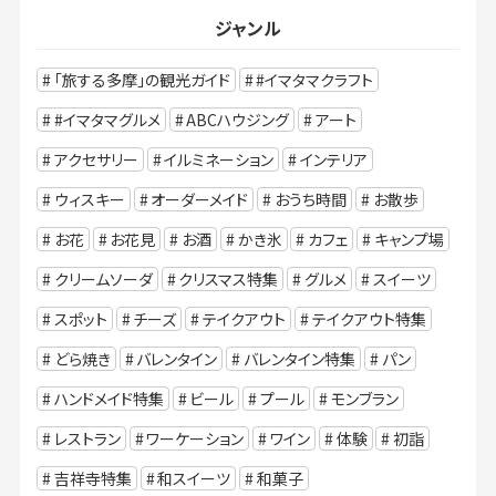
ジャンル
「旅する多摩」の観光ガイド
#イマタマクラフト
#イマタマグルメ
ABCハウジング
アート
アクセサリー
イルミネーション
インテリア
ウィスキー
オーダーメイド
おうち時間
お散歩
お花
お花見
お酒
かき氷
カフェ
キャンプ場
クリームソーダ
クリスマス特集
グルメ
スイーツ
スポット
チーズ
テイクアウト
テイクアウト特集
どら焼き
バレンタイン
バレンタイン特集
パン
ハンドメイド特集
ビール
プール
モンブラン
レストラン
ワーケーション
ワイン
体験
初詣
吉祥寺特集
和スイーツ
和菓子