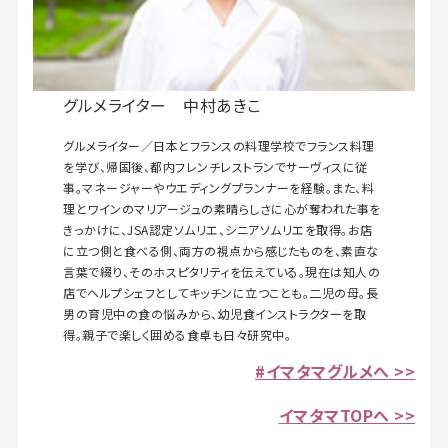
グルメライター 中村あきこ
グルメライター／日本とフランスの料理学校でフランス料理
を学び、帰国後、都内フレンチレストランでサーヴィスに従
事。マネージャーやウエディングプランナーを経験。また、料
理とワインのマリアージュの素晴らしさに心が奪われた事を
きっかけに、JSA認定ソムリエ、シニアソムリエを取得。お店
に立つ側と食べる側、両方の視点から感じたものを、素直な
言葉で綴り、そのホスピタリティを伝えている。現在は知人の
店でヘルプシェフとしてキッチンに立つことも。二児の母。長
男の育児中の食の悩みから、幼児食インストラクターを取
得。親子で楽しく囲める食卓も日々研究中。
#イマタマグルメへ >>
イマタマTOPへ >>