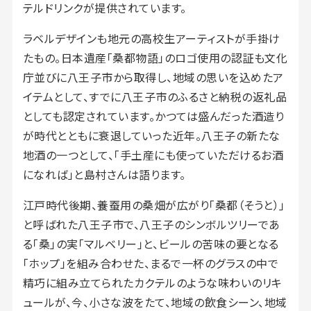
テルドリンクが提供されています。
ラベルデザインも地元の高校生アーティストが手掛け
たもの。日本遺産「桑都物語」のロゴ使用の認証も文化
庁並びに八王子市から取得し、地域の思いを込めたア
イテムとして、すでに八王子市のふるさと納税の返礼品
としても認定されています。かつては盛んだった酒造り
が時代とともに衰退していった近年。八王子の新たな
地酒の一つとして、「手土産にも使っていただけるお酒
になれば」と島村さんは語ります。
江戸時代後期、養蚕用の桑畑が広がり「桑都（そうと）」
と呼ばれた八王子市で、八王子のシンボルツリーであ
る「桑」の実「マルベリー」と、ビールの苦味の要となる
「ホップ」を組み合わせた、まるで一杯のグラスの中で
精巧に組み立てられたカクテルのような味わいのリキ
ュールが、今、小さな波をたて、地域の飲食シーン、地域