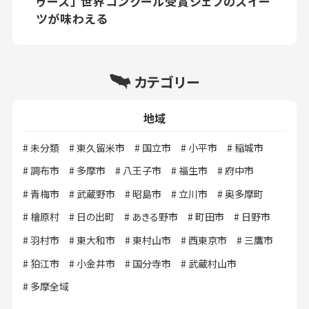
ゥース」 世界コンクール受賞シェフのスイー
ツが味わえる
カテゴリー
地域
未分類
東久留米市
国立市
小平市
稲城市
調布市
多摩市
八王子市
福生市
府中市
青梅市
武蔵野市
昭島市
立川市
奥多摩町
檜原村
日の出町
あきる野市
町田市
日野市
羽村市
東大和市
東村山市
西東京市
三鷹市
狛江市
小金井市
国分寺市
武蔵村山市
多摩全域