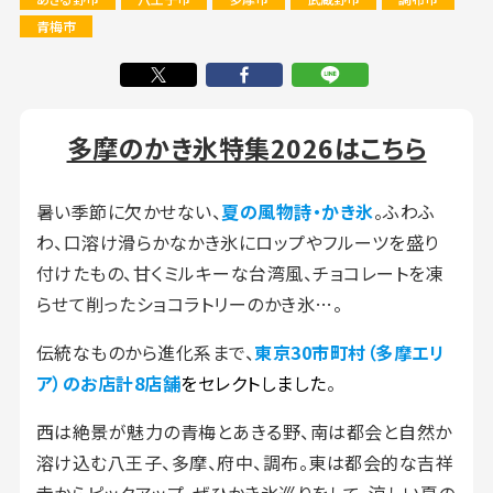
青梅市
多摩のかき氷特集2026はこちら
暑い季節に欠かせない、
夏の風物詩・かき氷
。ふわふ
わ、口溶け滑らかなかき氷にロップやフルーツを盛り
付けたもの、甘くミルキーな台湾風、チョコレートを凍
らせて削ったショコラトリーのかき氷…。
伝統なものから進化系まで、
東京30市町村（多摩エリ
ア）のお店計8店舗
をセレクトしました
。
西は絶景が魅力の青梅とあきる野、南は都会と自然か
溶け込む八王子、多摩、府中、調布。東は都会的な吉祥
寺からピックアップ。ぜひかき氷巡りをして、涼しい夏の