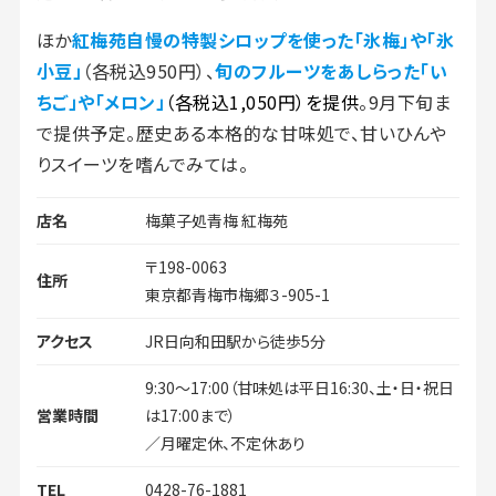
ほか
紅梅苑自慢の特製シロップを使った「氷梅」や「氷
小豆」
（各税込950円）、
旬のフルーツをあしらった「い
ちご」や「メロン」
（各税込1,050円）を提供
。9月下旬ま
で提供予定。歴史ある本格的な甘味処で、甘いひんや
りスイーツを嗜んでみては。
店名
梅菓子処青梅 紅梅苑
〒198-0063
住所
東京都青梅市梅郷３-905-1
アクセス
JR日向和田駅から徒歩5分
9:30～17:00（甘味処は平日16:30、土・日・祝日
営業時間
は17:00まで）
／月曜定休、不定休あり
TEL
0428-76-1881