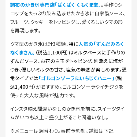
調布のかき氷専門店「ぱくぱく くもくま堂」
。手作りシ
ロップをたっぷり染み込ませたかき氷に自家製ソース、
フルーツ、クッキーをトッピングし、愛くるしいクマの形
を再現します。
クマ型のかき氷は計3種類、
特に
人気の「ずんだみるく
なくまさん」
（税込1,100円）はミルクベースに手作りの
ずんだソース、お花の白玉をトッピング。別添えに塩が
つき、優しいミルクの甘さ、塩気の味変が楽しめます。通
常タイプでは
「ゴルゴンゾーラにいちじくハニー」
（税
込1,400円）
がおすすめ。ゴルゴンゾーラやイチジクを
使った大人な風味が魅力です。
インスタ映え間違いなしのかき氷を前に、スイーツタイ
ムがいつも以上に盛り上がること間違いなし。
※メニューは週替わり。事前予約制、詳細は下記