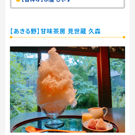
【あきる野】甘味茶房 見世蔵 久森