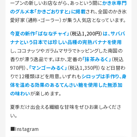
ープンの新しいお店ながら、あっという間に
かき氷専門
のグルメ本「かきごおりすと」に掲載
され、全国のかき氷
愛好家（通称・ゴーラー）が集う人気店となっています。
今夏の新作「ばななチャイ」
（税込1,200円）
は、
サババ
ナナという日本では珍しい品種の完熟バナナを使用
し、ココナッツやガラムマサラでトッピングした南国の
香りが漂う逸品です。ほか、定番の
「抹茶みるく」
（税込
970円）、
「マンゴーみるく」
（税込1,350円）など日替わ
りで12種類ほどを用意。いずれも
シロップは手作り、身
体を温める効果のあるてんさい糖を使用した無添加
の味わい
が楽しめます。
夏季だけ出会える繊細な甘味をぜひお楽しみくださ
い。
■Instagram