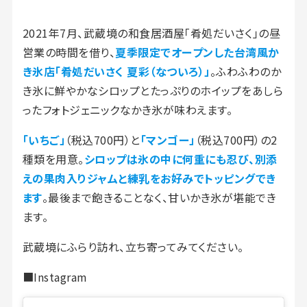
2021年7月、武蔵境の和食居酒屋「肴処だいさく」の昼
営業の時間を借り、
夏季限定でオープンした台湾風か
き氷店「肴処だいさく
夏彩（なついろ）」
。ふわふわのか
き氷に鮮やかなシロップとたっぷりのホイップをあしら
ったフォトジェニックなかき氷が味わえます。
「いちご」
（税込700円）と
「マンゴー」
（税込700円）の2
種類を用意。
シロップは氷の中に何重にも忍び、別添
えの果肉入りジャムと練乳をお好みでトッピングでき
ます
。最後まで飽きることなく、甘いかき氷が堪能でき
ます。
武蔵境にふらり訪れ、立ち寄ってみてください。
■Instagram