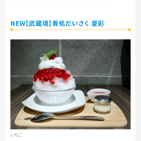
NEW【武蔵境】肴処だいさく 夏彩
いちご