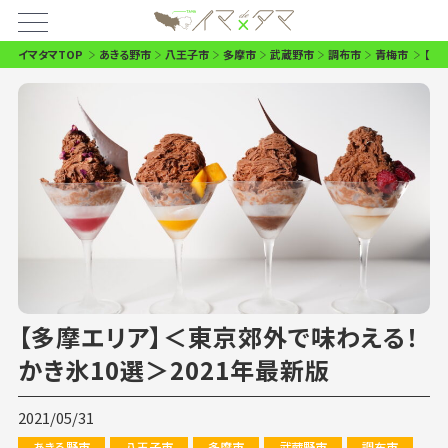
イマタマTOP
あきる野市
八王子市
多摩市
武蔵野市
調布市
青梅市
【多
【多摩エリア】＜東京郊外で味わえる！
かき氷10選＞2021年最新版
2021/05/31
あきる野市
八王子市
多摩市
武蔵野市
調布市