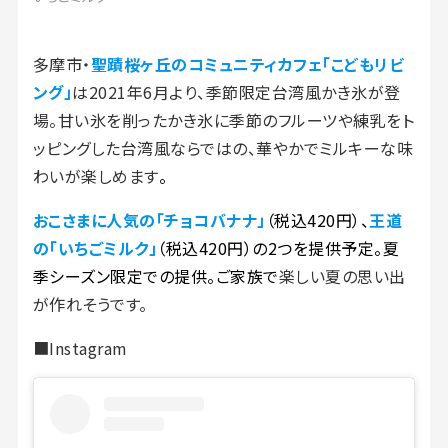
多摩市・
聖蹟桜ヶ丘のコミュニティカフェ「こどもリビ
ング」
は2021年6月より、季節限定台湾風かき氷が登
場。甘い氷を削ったかき氷に季節のフルーツや練乳をト
ッピングした台湾風ならではの、華やかでミルキーな味
わいが楽しめます
。
おこさまに人気の「チョコバナナ」
（税込420円）、
王道
の「いちごミルク」
（税込420円）の2つを提供予定。夏
季シーズン限定での提供。ご家族で
楽しい夏の思い出
が作れそうです。
■Instagram