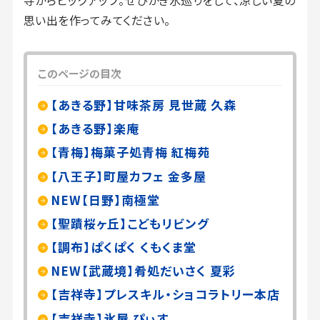
思い出を作ってみてください。
このページの目次
【あきる野】甘味茶房 見世蔵 久森
【あきる野】楽庵
【青梅】梅菓子処青梅 紅梅苑
【八王子】町屋カフェ 金多屋
NEW【日野】南極堂
【聖蹟桜ヶ丘】こどもリビング
【調布】ぱくぱく くもくま堂
NEW【武蔵境】肴処だいさく 夏彩
【吉祥寺】プレスキル・ショコラトリー本店
【吉祥寺】氷屋 ぴぃす