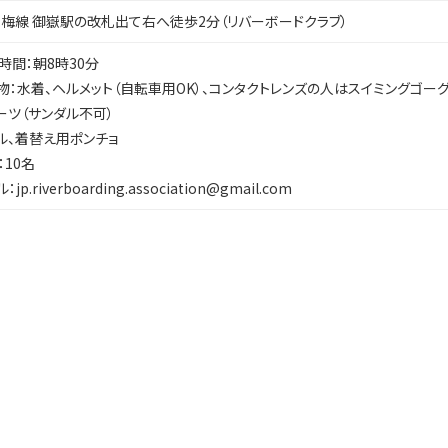
青梅線 御嶽駅の改札出て右へ徒歩2分（リバーボードクラブ）
時間：朝8時30分
物：水着、ヘルメット（自転車用OK）、コンタクトレンズの人はスイミングゴーグ
ーツ（サンダル不可）
ル、着替え用ポンチョ
：10名
：jp.riverboarding.association@gmail.com