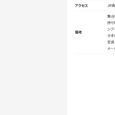
アクセス
JR
集合
持ち
ンブ
備考
タオ
定員
メール