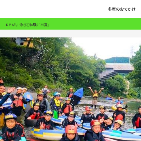
多摩のおでかけ
ＪＲＢＡ『川泳ぎ初体験2025夏』