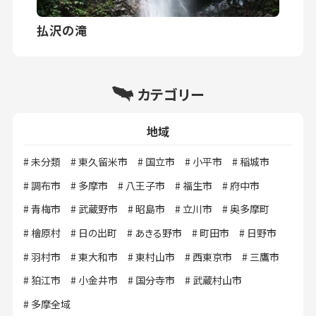
払沢の滝
カテゴリー
地域
未分類
東久留米市
国立市
小平市
稲城市
調布市
多摩市
八王子市
福生市
府中市
青梅市
武蔵野市
昭島市
立川市
奥多摩町
檜原村
日の出町
あきる野市
町田市
日野市
羽村市
東大和市
東村山市
西東京市
三鷹市
狛江市
小金井市
国分寺市
武蔵村山市
多摩全域