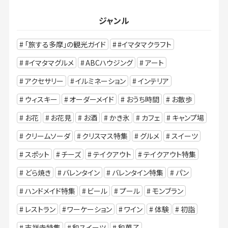
ジャンル
「旅する多摩」の観光ガイド
#イマタマクラフト
#イマタマグルメ
ABCハウジング
アート
アクセサリー
イルミネーション
インテリア
ウィスキー
オーダーメイド
おうち時間
お散歩
お花
お花見
お酒
かき氷
カフェ
キャンプ場
クリームソーダ
クリスマス特集
グルメ
スイーツ
スポット
チーズ
テイクアウト
テイクアウト特集
どら焼き
バレンタイン
バレンタイン特集
パン
ハンドメイド特集
ビール
プール
モンブラン
レストラン
ワーケーション
ワイン
体験
初詣
吉祥寺特集
和スイーツ
和菓子