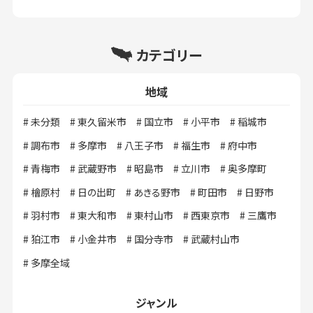
カテゴリー
地域
未分類
東久留米市
国立市
小平市
稲城市
調布市
多摩市
八王子市
福生市
府中市
青梅市
武蔵野市
昭島市
立川市
奥多摩町
檜原村
日の出町
あきる野市
町田市
日野市
羽村市
東大和市
東村山市
西東京市
三鷹市
狛江市
小金井市
国分寺市
武蔵村山市
多摩全域
ジャンル