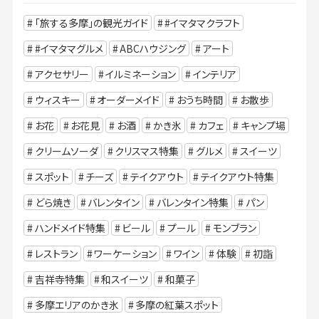
「旅する多摩」の観光ガイド
#イマタマクラフト
#イマタマグルメ
ABCハウジング
アート
アクセサリー
イルミネーション
インテリア
ウィスキー
オーダーメイド
おうち時間
お散歩
お花
お花見
お酒
かき氷
カフェ
キャンプ場
クリームソーダ
クリスマス特集
グルメ
スイーツ
スポット
チーズ
テイクアウト
テイクアウト特集
どら焼き
バレンタイン
バレンタイン特集
パン
ハンドメイド特集
ビール
プール
モンブラン
レストラン
ワーケーション
ワイン
体験
初詣
吉祥寺特集
和スイーツ
和菓子
多摩エリアのかき氷
多摩の紅葉スポット