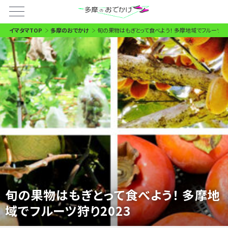
イマタマTOP
多摩のおでかけ
旬の果物はもぎとって食べよう！ 多摩地域でフルーツ狩り
旬の果物はもぎとって食べよう！ 多摩地
域でフルーツ狩り2023