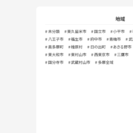
地域
未分類
東久留米市
国立市
小平市
八王子市
福生市
府中市
青梅市
武
奥多摩町
檜原村
日の出町
あきる野市
東大和市
東村山市
西東京市
三鷹市
国分寺市
武蔵村山市
多摩全域