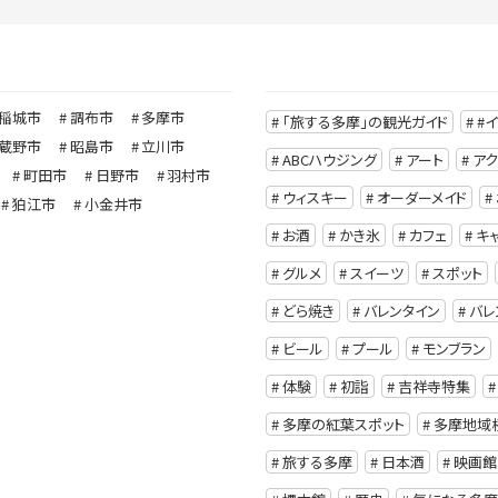
稲城市
調布市
多摩市
「旅する多摩」の観光ガイド
#
蔵野市
昭島市
立川市
ABCハウジング
アート
ア
町田市
日野市
羽村市
ウィスキー
オーダーメイド
狛江市
小金井市
お酒
かき氷
カフェ
キ
グルメ
スイーツ
スポット
どら焼き
バレンタイン
バレ
ビール
プール
モンブラン
体験
初詣
吉祥寺特集
多摩の紅葉スポット
多摩地域
旅する多摩
日本酒
映画館