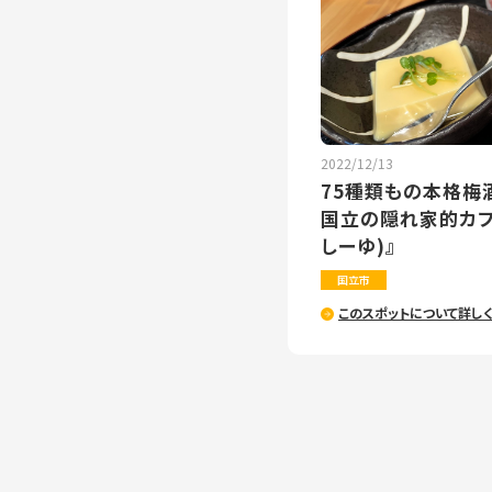
2022/12/13
75種類もの本格梅
国立の隠れ家的カフェ
しーゆ)』
国立市
このスポットについて詳し