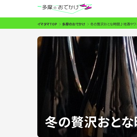
イマタマTOP
多摩のおでかけ
冬の贅沢おとな時間♪地酒やワ
冬の贅沢おとな