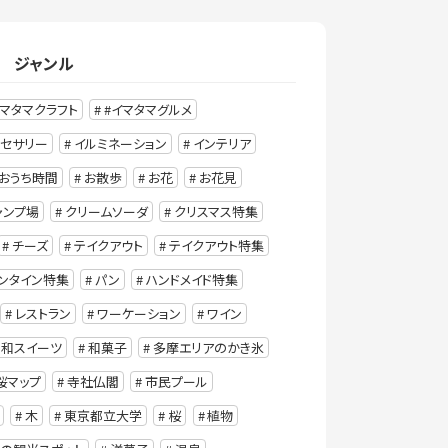
ジャンル
イマタマクラフト
#イマタマグルメ
クセサリー
イルミネーション
インテリア
おうち時間
お散歩
お花
お花見
ャンプ場
クリームソーダ
クリスマス特集
チーズ
テイクアウト
テイクアウト特集
ンタイン特集
パン
ハンドメイド特集
レストラン
ワーケーション
ワイン
和スイーツ
和菓子
多摩エリアのかき氷
桜マップ
寺社仏閣
市民プール
木
東京都立大学
桜
植物