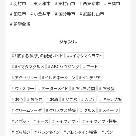
羽村市
東大和市
東村山市
西東京市
三鷹市
狛江市
小金井市
国分寺市
武蔵村山市
多摩全域
ジャンル
「旅する多摩」の観光ガイド
#イマタマクラフト
#イマタマグルメ
ABCハウジング
アート
アクセサリー
イルミネーション
インテリア
ウィスキー
オーダーメイド
おうち時間
お散歩
お花
お花見
お酒
かき氷
カフェ
キャンプ場
クリームソーダ
クリスマス特集
グルメ
スイーツ
スポット
チーズ
テイクアウト
テイクアウト特集
どら焼き
バレンタイン
バレンタイン特集
パン