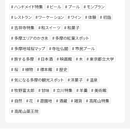
ハンドメイド特集
ビール
プール
モンブラン
レストラン
ワーケーション
ワイン
体験
初詣
吉祥寺特集
和スイーツ
和菓子
多摩エリアのかき氷
多摩の紅葉スポット
多摩地域桜マップ
寺社仏閣
市民プール
旅する多摩
日本酒
映画館
木
東京都立大学
桜
植物
標本館
歴史
気になる多摩の観光スポット
洋菓子
温泉
牧野富太郎
甘味
立川特集
羊羹
美術館
自然
花
遊園地
酒蔵
雑貨
高尾山特集
高尾山薬王院