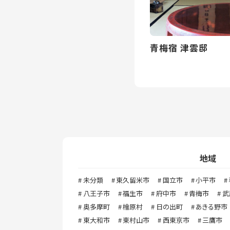
青梅宿 津雲邸
地域
未分類
東久留米市
国立市
小平市
八王子市
福生市
府中市
青梅市
武
奥多摩町
檜原村
日の出町
あきる野市
東大和市
東村山市
西東京市
三鷹市