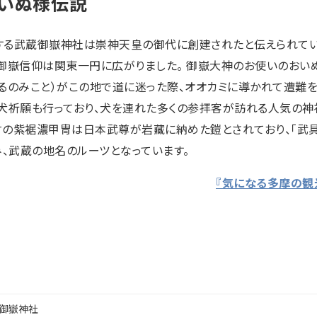
いぬ様伝説
る武蔵御嶽神社は崇神天皇の御代に創建されたと伝えられてい
御嶽信仰は関東一円に広がりました。 御嶽大神のお使いのおいぬ
るのみこと）がこの地で道に迷った際、オオカミに導かれて遭難
犬祈願も行っており、犬を連れた多くの参拝客が訪れる人気の神
の紫裾濃甲冑は日本武尊が岩藏に納めた鎧とされており、「武具を
み、武蔵の地名のルーツとなっています。
『気になる多摩の観光
御嶽神社