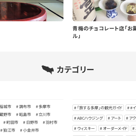
青梅のチョコレート店「お
ル」
カテゴリー
稲城市
調布市
多摩市
「旅する多摩」の観光ガイド
#
蔵野市
昭島市
立川市
ABCハウジング
アート
ア
町田市
日野市
羽村市
ウィスキー
オーダーメイド
狛江市
小金井市