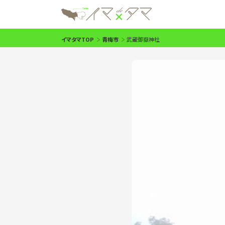
イマタマTOP
青梅市
武蔵御嶽神社