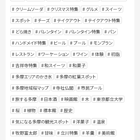
クリームソーダ
クリスマス特集
グルメ
スイーツ
スポット
チーズ
テイクアウト
テイクアウト特集
どら焼き
バレンタイン
バレンタイン特集
パン
ハンドメイド特集
ビール
プール
モンブラン
レストラン
ワーケーション
ワイン
体験
初詣
吉祥寺特集
和スイーツ
和菓子
多摩エリアのかき氷
多摩の紅葉スポット
多摩地域桜マップ
寺社仏閣
市民プール
旅する多摩
日本酒
映画館
木
東京都立大学
桜
植物
標本館
歴史
気になる多摩の観光スポット
洋菓子
温泉
牧野富太郎
甘味
立川特集
羊羹
美術館