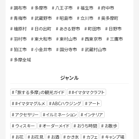
調布市
多摩市
八王子市
福生市
府中市
青梅市
武蔵野市
昭島市
立川市
奥多摩町
檜原村
日の出町
あきる野市
町田市
日野市
羽村市
東大和市
東村山市
西東京市
三鷹市
狛江市
小金井市
国分寺市
武蔵村山市
多摩全域
ジャンル
「旅する多摩」の観光ガイド
#イマタマクラフト
#イマタマグルメ
ABCハウジング
アート
アクセサリー
イルミネーション
インテリア
ウィスキー
オーダーメイド
おうち時間
お散歩
お花
お花見
お酒
かき氷
カフェ
キャンプ場