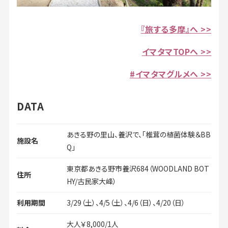
『旅する多摩』へ >>
イマタマTOPへ >>
#イマタマグルメへ >>
DATA
あきる野の里山、養沢で、「椎茸の植菌体験＆BB
施設名
Q」
東京都あきる野市養沢684（WOODLAND BOT
住所
HY/古民家大峰）
利用期間
3/29（土）、4/5（土）、4/6（日）、4/20（日）
大人￥8,000/1人