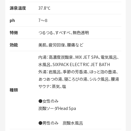
源泉温度
37.8℃
ph
7～８
特徴
つるつる、すべすべ、無色透明
効能
美肌、疲労回復、腰痛など
内湯：高濃度炭酸泉、MIX JET SPA、電気風呂、
水風呂、SIXPACK ELECTRIC JET BATH
外湯：岩風呂、季節の芳香湯、ほっと泡の壺湯、
あつあつの湯、寝ころびの湯、シルク風呂、腰湯
サウナ：蒸気、塩
種類
●女性のみ
炭酸ソーダHead Spa
●男性のみ 炭酸水風呂