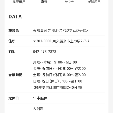
露天風呂
寝湯
サウナ
炭酸風呂
DATA
施設名
天然温泉 岩盤浴 スパジアムジャポン
住所
〒203-0001 東久留米市上の原2-7-7
TEL
042-473-2828
月曜～木曜 9：00～翌1：00
金曜・祝前日（平日）9：00～翌2：00
営業時間
土曜・祝前日（休日）8：00～翌2：00
日曜・祝日（休日）8：00～翌1：00
（最終受付は閉店時間の40分前）
定休日
年中無休
入浴料