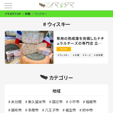
イマタマTOP
特集
ウィスキー
ウィスキー
専用の熟成庫を完備したナチ
ュラルチーズの専門店 立川
「チーズ王国」のこだわりチー
立川市
ズと愉しむ おうち飲み
ウィスキー
お酒
チーズ
日本酒
2022/12/13
カテゴリー
地域
未分類
東久留米市
国立市
小平市
稲城市
調布市
多摩市
八王子市
福生市
府中市