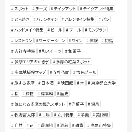
スポット
チーズ
テイクアウト
テイクアウト特集
どら焼き
バレンタイン
バレンタイン特集
パン
ハンドメイド特集
ビール
プール
モンブラン
レストラン
ワーケーション
ワイン
体験
初詣
吉祥寺特集
和スイーツ
和菓子
多摩エリアのかき氷
多摩の紅葉スポット
多摩地域桜マップ
寺社仏閣
市民プール
旅する多摩
日本酒
映画館
木
東京都立大学
桜
植物
標本館
歴史
気になる多摩の観光スポット
洋菓子
温泉
牧野富太郎
甘味
立川特集
羊羹
美術館
自然
花
遊園地
酒蔵
雑貨
高尾山特集