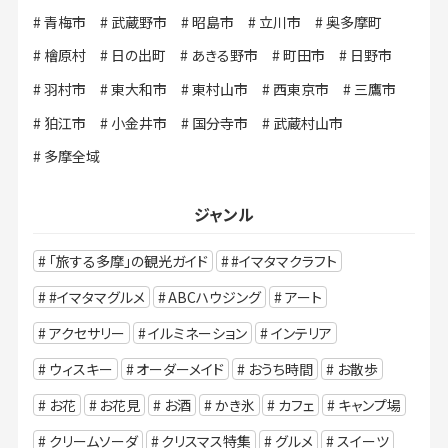
青梅市
武蔵野市
昭島市
立川市
奥多摩町
檜原村
日の出町
あきる野市
町田市
日野市
羽村市
東大和市
東村山市
西東京市
三鷹市
狛江市
小金井市
国分寺市
武蔵村山市
多摩全域
ジャンル
「旅する多摩」の観光ガイド
#イマタマクラフト
#イマタマグルメ
ABCハウジング
アート
アクセサリー
イルミネーション
インテリア
ウィスキー
オーダーメイド
おうち時間
お散歩
お花
お花見
お酒
かき氷
カフェ
キャンプ場
クリームソーダ
クリスマス特集
グルメ
スイーツ