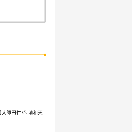
覚大師円仁
が、清和天