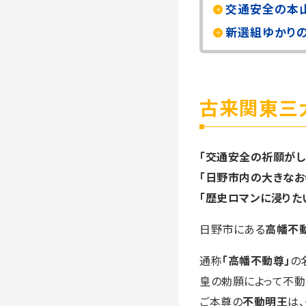
交通安全の本
新選組ゆかり
古来関東三
「交通安全の祈願がし
「日野市内の大きなお
「歴史ロマンに浸りた
日野市にある
高幡不
通称
「高幡不動尊」
の
皇の勅願によって不動
ご本尊の
不動明王
は