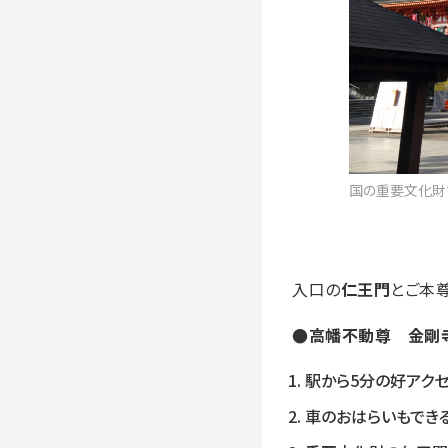
国の重要文化財
入口の
仁王門
とご本
●高幡不動尊 金剛
駅から5分の好アク
車のおはらいもでき