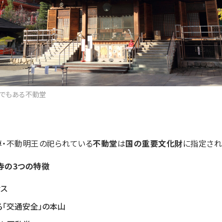
でもある不動堂
尊・不動明王の祀られている
不動堂
は
国の重要文化財
に指定され
寺の3つの特徴
セス
る「交通安全」の本山