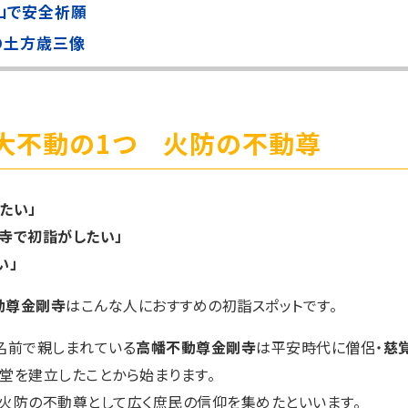
山で安全祈願
の土方歳三像
大不動の1つ 火防の不動尊
たい」
寺で初詣がしたい」
い」
動尊金剛寺
はこんな人におすすめの初詣スポットです。
名前で親しまれている
高幡不動尊金剛寺
は平安時代に僧侶・
慈
堂を建立したことから始まります。
、火防の不動尊として広く庶民の信仰を集めたといいます。